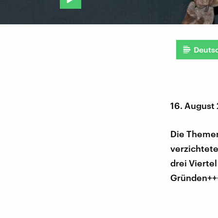
Deuts
16. August
Die Themen
verzichtet
drei Viert
Gründen++