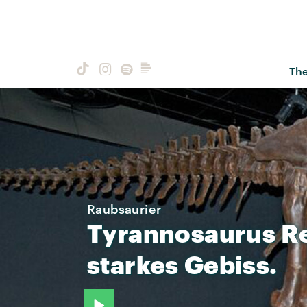
Th
Raubsaurier
Tyrannosaurus
R
starkes
Gebiss.