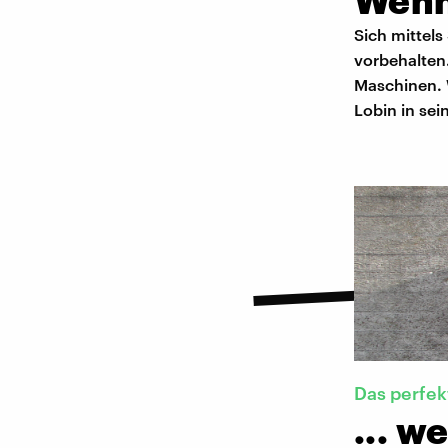
Wenn
Sich mittel
vorbehalten
Maschinen. 
Lobin in sei
Das perfe
... w