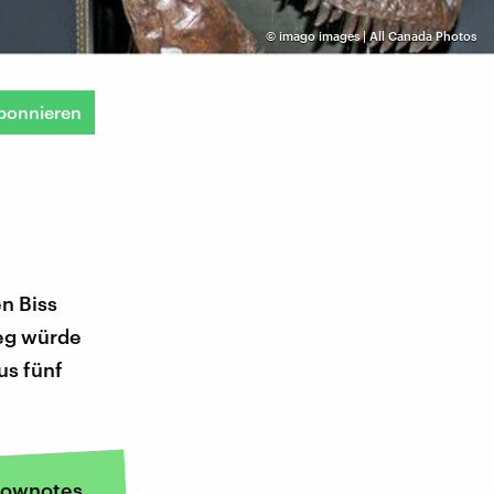
©
imago images | All Canada Photos
bonnieren
n Biss
eg würde
us fünf
ownotes