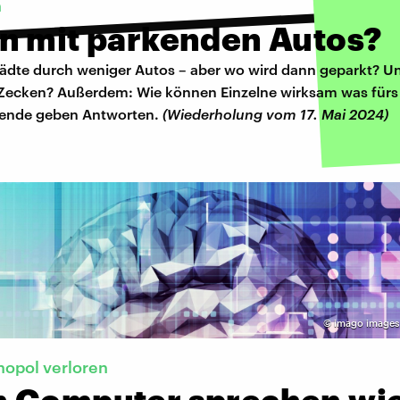
n
n mit parkenden Autos?
ädte durch weniger Autos – aber wo wird dann geparkt? U
Zecken? Außerdem: Wie können Einzelne wirksam was fürs
hende geben Antworten.
(Wiederholung vom 17. Mai 2024)
©
imago images
opol verloren