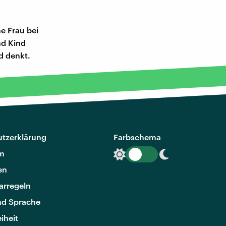
e Frau bei
nd Kind
nd denkt.
tzerklärung
Farbschema
m
en
rregeln
nd Sprache
eiheit