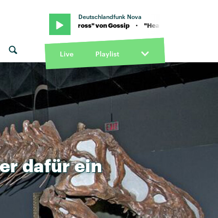
Deutschlandfunk Nova
ip · "Heavy Cross" von Gossip · "Heavy Cross" von Gossip
Live
Playlist
er
dafür
ein