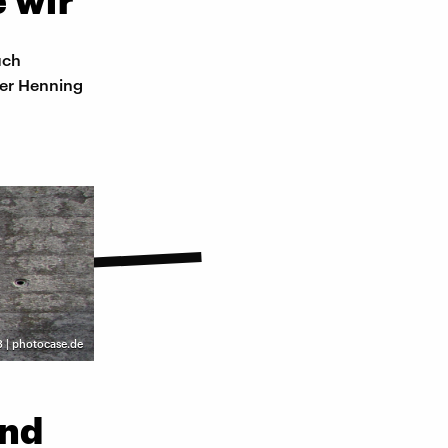
 wir
n
uch
her Henning
 | photocase.de
ind