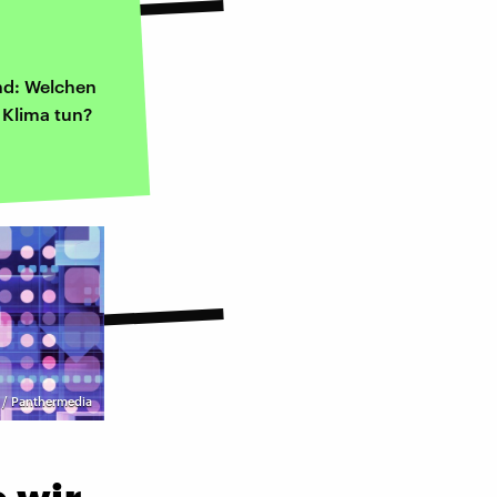
nd: Welchen
 Klima tun?
 / Panthermedia