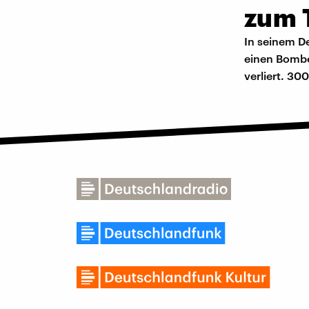
zum T
In seinem D
einen Bombe
verliert. 30