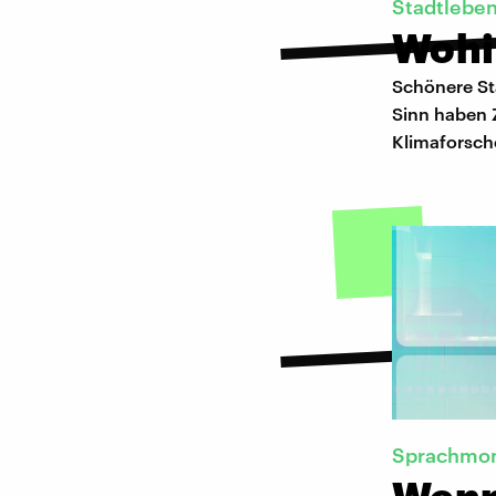
Stadtlebe
Wohi
Schönere St
Sinn haben 
Klimaforsc
Sprachmon