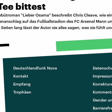
ee bittest
ebütroman "Lieber Osama" beschreibt Chris Cleave, wie ein
nanschlag auf das Fußballstadion des FC Arsenal Mann u
0 Seiten lang lässt der Autor sie alles sagen, was sie fühlt u
Deutschlandfunk Nova
Datenschu
Kontakt
Impressu
Empfang
Korrektur
Trophäen
Kommenta
Gender u
Barrierefr