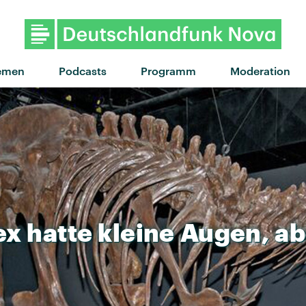
"Heavy Cross" von Goss
emen
Podcasts
Programm
Moderation
ex
hatte
kleine
Augen,
ab