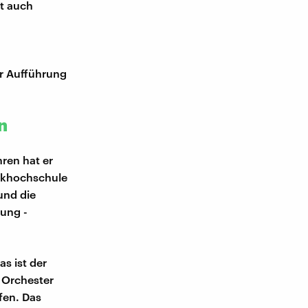
rt auch
er Aufführung
n
ren hat er
sikhochschule
und die
dung -
s ist der
e Orchester
fen. Das