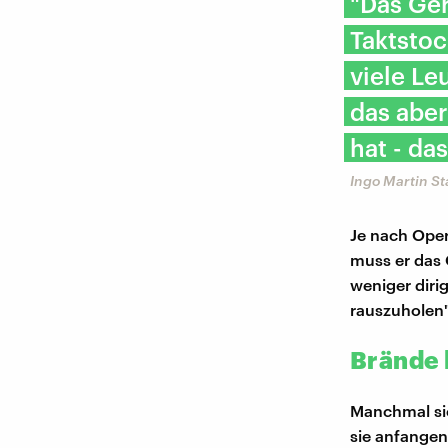
"Das Ge
Taktstoc
viele Le
das aber
hat - da
Ingo Martin St
Je nach Oper
muss er das 
weniger diri
rauszuholen"
Brände 
Manchmal sie
sie anfangen: