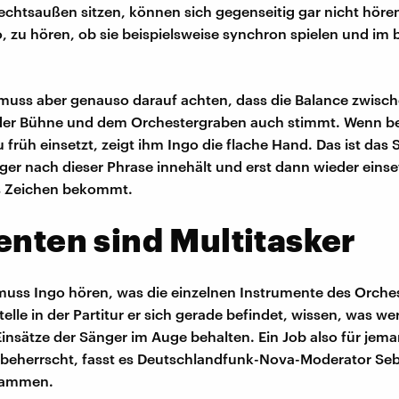
echtsaußen sitzen, können sich gegenseitig gar nicht hören.
, zu hören, ob sie beispielsweise synchron spielen und im b
 muss aber genauso darauf achten, dass die Balance zwisc
der Bühne und dem Orchestergraben auch stimmt. Wenn be
 früh einsetzt, zeigt ihm Ingo die flache Hand. Das ist das S
ger nach dieser Phrase innehält und erst dann wieder einse
s Zeichen bekommt.
enten sind Multitasker
 muss Ingo hören, was die einzelnen Instrumente des Orches
elle in der Partitur er sich gerade befindet, wissen, was w
 Einsätze der Sänger im Auge behalten. Ein Job also für jem
 beherrscht, fasst es Deutschlandfunk-Nova-Moderator Seb
sammen.