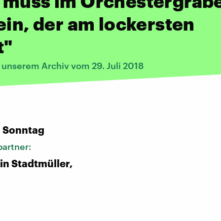
 muss im Orchestergrab
ein, der am lockersten
t"
 unserem Archiv vom 29. Juli 2018
:
n Sonntag
artner:
in Stadtmüller,