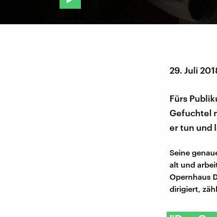
29. Juli 201
Fürs Publi
Gefuchtel m
er tun und 
Seine genaue
alt und arbeit
Opernhaus Do
dirigiert, zä