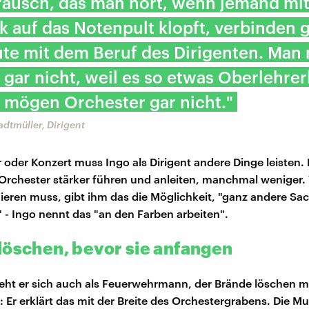
räusch, das man hört, wenn jemand mi
k auf das Notenpult klopft, verbinden 
ute mit dem Beruf des Dirigenten. Man
 gar nicht, weil es so etwas Oberlehrer
s mögen Orchester gar nicht."
adtmüller, Dirigent
 oder Konzert muss Ingo als Dirigent andere Dinge leisten
Orchester stärker führen und anleiten, manchmal weniger.
gieren muss, gibt ihm das die Möglichkeit, "ganz andere Sa
 - Ingo nennt das "an den Farben arbeiten".
löschen, bevor sie anfangen
ht er sich auch als Feuerwehrmann, der Brände löschen m
 Er erklärt das mit der Breite des Orchestergrabens. Die Mus