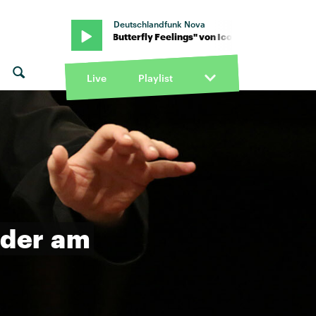
Deutschlandfunk Nova
cona Pop · "Butterfly Feelings" von Icona Pop · "Butterfly Feelings
Live
Playlist
der
am