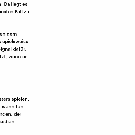
 Da liegt es
esten Fall zu
hen dem
ispielsweise
ignal dafür,
tzt, wenn er
ters spielen,
er wann tun
anden, der
astian