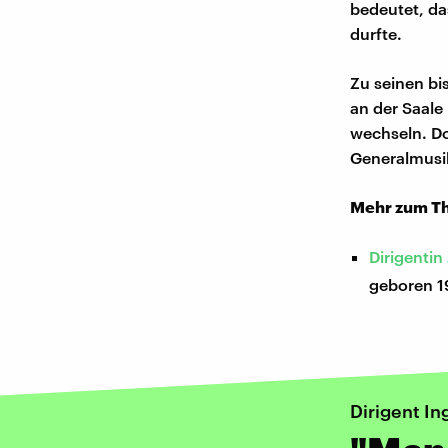
bedeutet, da
durfte.
Zu seinen bi
an der Saale
wechseln. Do
Generalmusik
Mehr zum T
Dirigentin
geboren 19
Dirigent In