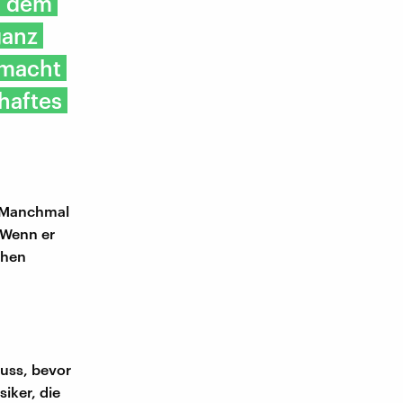
t dem
ganz
 macht
haftes
. Manchmal
 Wenn er
chen
uss, bevor
iker, die