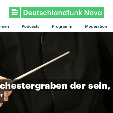
"Butterfly Feelings" von I
emen
Podcasts
Programm
Moderation
chestergraben
der
sein,
"