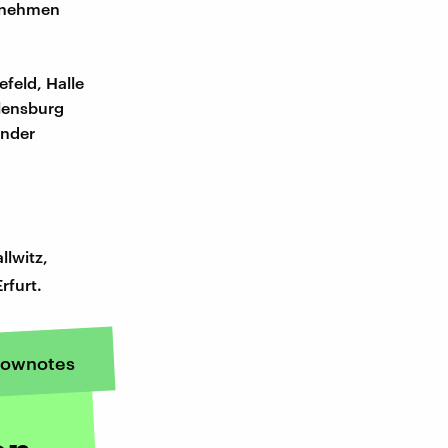
ernehmen
feld, Halle
Flensburg
ender
lwitz,
rfurt.
ownotes