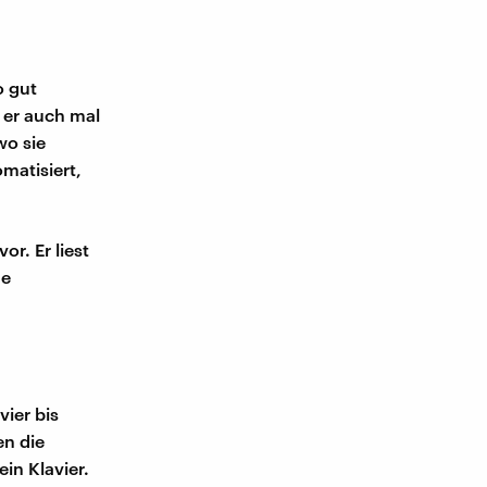
o gut
n er auch mal
wo sie
matisiert,
or. Er liest
ne
vier bis
en die
in Klavier.