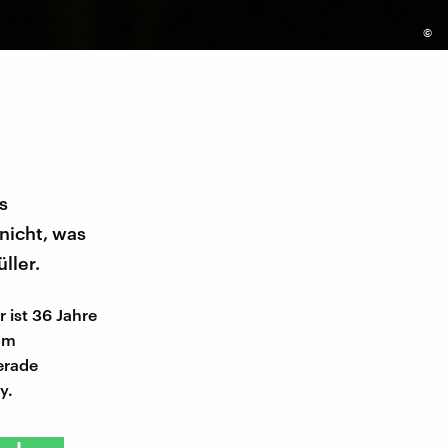
©
s
nicht, was
ller.
 ist 36 Jahre
 am
erade
ay.