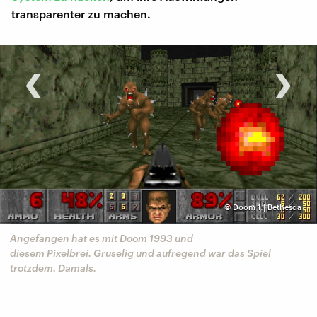
transparenter zu machen.
‹
›
©
Doom 1 | Bethesda
Angefangen hat es mit Doom 1993 und
diesem Pixelbrei. Gruselig und aufregend war das Spiel
trotzdem. Damals.