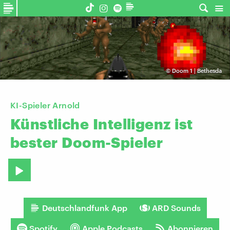
©
Doom 1 | Bethesda
KI-Spieler Arnold
Künstliche
Intelligenz
ist
bester
Doom-Spieler
Deutschlandfunk App
ARD Sounds
Spotify
Apple Podcasts
Abonnieren