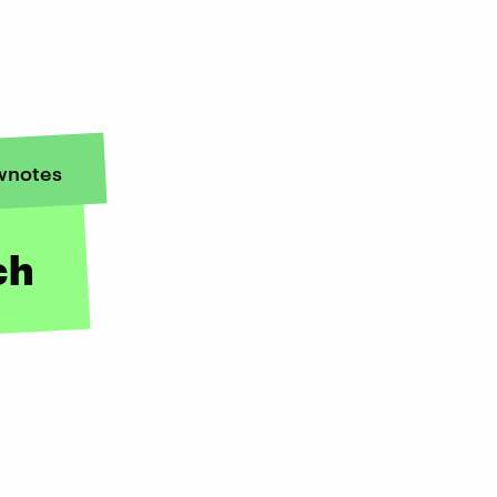
wnotes
ch