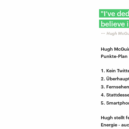
"I’ve de
believe 
Hugh McGui
Hugh McGuire
Punkte-Plan 
Kein Twitt
Überhaupt 
Fernsehe
Stattdess
Smartphon
Hugh stellt 
Energie - au