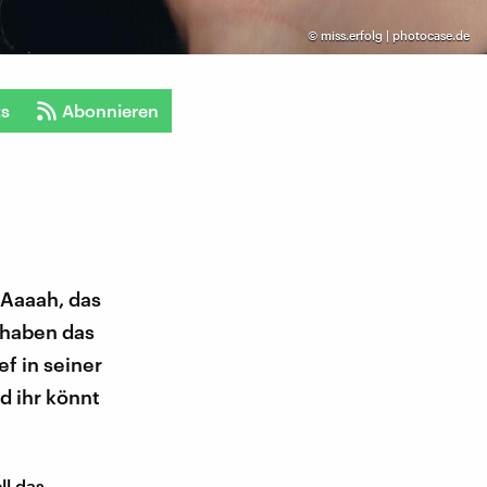
©
miss.erfolg | photocase.de
ts
Abonnieren
. Aaaah, das
 haben das
ef in seiner
d ihr könnt
ll das