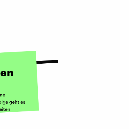
ien
ene
olge geht es
eiten