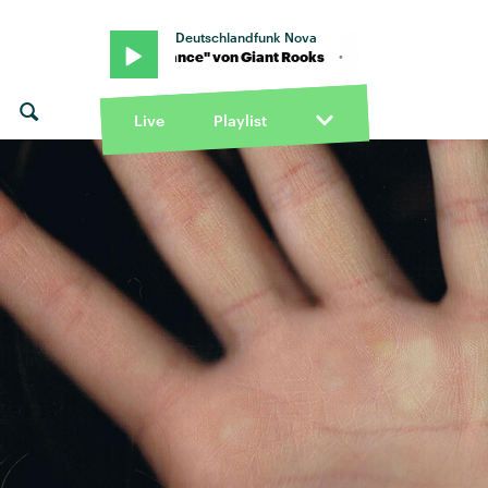
Deutschlandfunk Nova
 · "Slow Dance" von Giant Rooks · "Slow Dance" von Giant Rooks
Live
Playlist