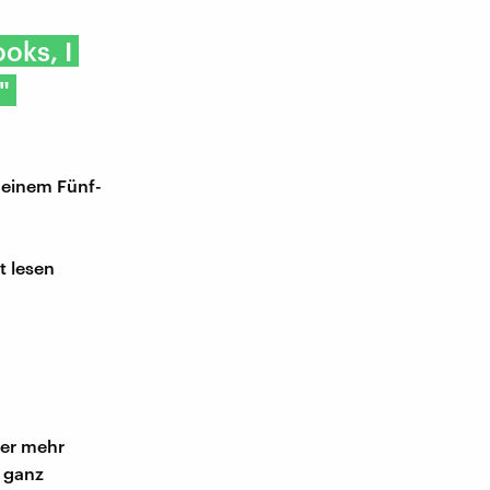
oks, I
"
 einem Fünf-
t lesen
der mehr
t ganz