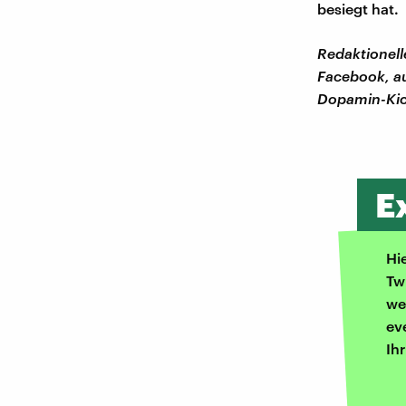
besiegt hat.
Redaktionelle
Facebook, au
Dopamin-Kic
E
Hi
Tw
we
ev
Ih