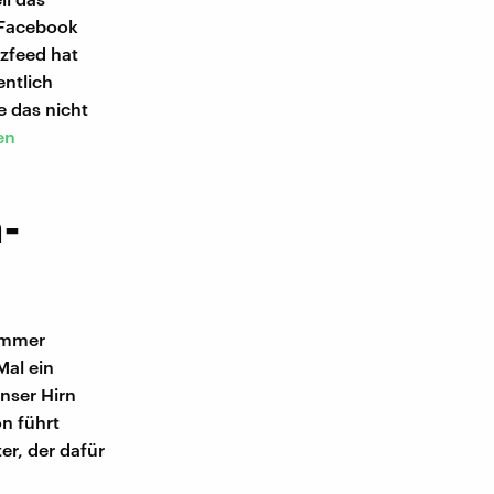
 Facebook
zzfeed hat
ntlich
 das nicht
en
-
 immer
Mal ein
nser Hirn
n führt
er, der dafür