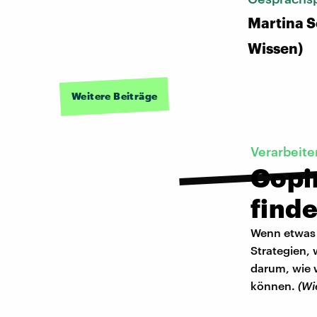
Martina S
Wissen)
Weitere Beiträge
Verarbeite
Copi
find
Wenn etwas 
Strategien,
darum, wie w
können.
(Wi