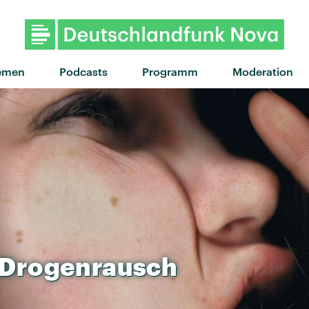
"Slow Dance" von Giant Rooks
emen
Podcasts
Programm
Moderation
-Drogenrausch