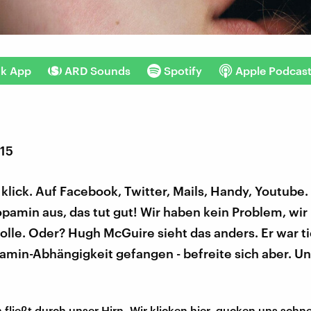
nk App
ARD Sounds
Spotify
Apple Podcas
015
k, klick. Auf Facebook, Twitter, Mails, Handy, Youtube
pamin aus, das tut gut! Wir haben kein Problem, wir
olle. Oder? Hugh McGuire sieht das anders. Er war ti
amin-Abhängigkeit gefangen - befreite sich aber. Un
fließt durch unser Hirn. Wir klicken hier, gucken uns schne