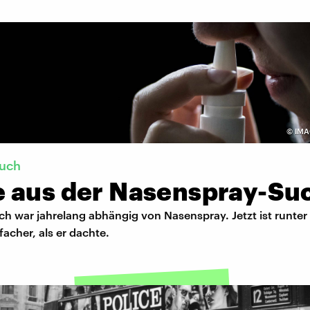
©
IMA
such
 aus der Nasenspray-Su
ch war jahrelang abhängig von Nasenspray. Jetzt ist runte
facher, als er dachte.