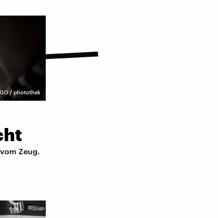
GO / photothek
cht
r vom Zeug.