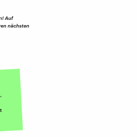
n! Auf
hren nächsten
,
t