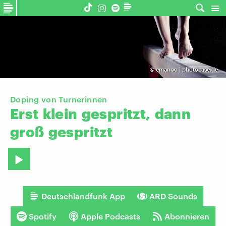
©
emanoo | photocase.de
Doping von Turnerinnen
Erst
klein
gespritzt,
dann
groß
gespritzt
Deutschlandfunk App
ARD Sounds
Spotify
Apple Podcasts
Abonnieren