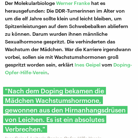
Der Molekularbiologe
Werner Franke
hat es
herausgefunden: Die DDR-Turnerinnen im Alter von
um die elf Jahre sollte klein und leicht bleiben, um
Spitzenleistungen auf dem Schwebebalken abliefern
zu können. Darum wurden ihnen männliche
Sexualhormone gespritzt. Die verhinderten das
Wachstum der Mädchen. War die Karriere irgendwann
vorbei, sollen sie mit Wachstumshormonen groß
gespritzt worden sein, erklärt
Ines Geipel
vom
Doping-
Opfer-Hilfe-Verein
.
"Nach dem Doping bekamen die
Mädchen Wachstumshormone,
gewonnen aus den Hirnanhangsdrüsen
von Leichen. Es ist ein absolutes
Verbrechen."