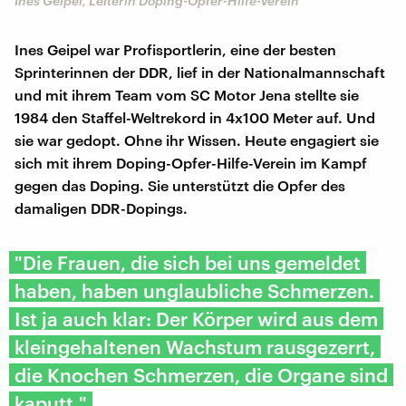
Ines Geipel, Leiterin Doping-Opfer-Hilfe-Verein
Ines Geipel war Profisportlerin, eine der besten
Sprinterinnen der DDR, lief in der Nationalmannschaft
und mit ihrem Team vom SC Motor Jena stellte sie
1984 den Staffel-Weltrekord in 4x100 Meter auf. Und
sie war gedopt. Ohne ihr Wissen. Heute engagiert sie
sich mit ihrem Doping-Opfer-Hilfe-Verein im Kampf
gegen das Doping. Sie unterstützt die Opfer des
damaligen DDR-Dopings.
"Die Frauen, die sich bei uns gemeldet
haben, haben unglaubliche Schmerzen.
Ist ja auch klar: Der Körper wird aus dem
kleingehaltenen Wachstum rausgezerrt,
die Knochen Schmerzen, die Organe sind
kaputt."