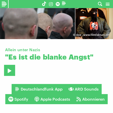
©
dpa
,
www.filmfaktum.de
Allein unter Nazis
"Es
ist
die
blanke
Angst"
Deutschlandfunk App
ARD Sounds
Spotify
Apple Podcasts
Abonnieren