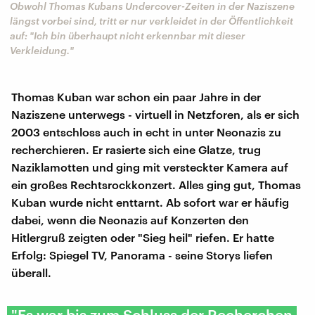
Obwohl Thomas Kubans Undercover-Zeiten in der Naziszene
längst vorbei sind, tritt er nur verkleidet in der Öffentlichkeit
auf: "Ich bin überhaupt nicht erkennbar mit dieser
Verkleidung."
Thomas Kuban war schon ein paar Jahre in der
Naziszene unterwegs - virtuell in Netzforen, als er sich
2003 entschloss auch in echt in unter Neonazis zu
recherchieren. Er rasierte sich eine Glatze, trug
Naziklamotten und ging mit versteckter Kamera auf
ein großes Rechtsrockkonzert. Alles ging gut, Thomas
Kuban wurde nicht enttarnt. Ab sofort war er häufig
dabei, wenn die Neonazis auf Konzerten den
Hitlergruß zeigten oder "Sieg heil" riefen. Er hatte
Erfolg: Spiegel TV, Panorama - seine Storys liefen
überall.
"Es war bis zum Schluss der Recherchen