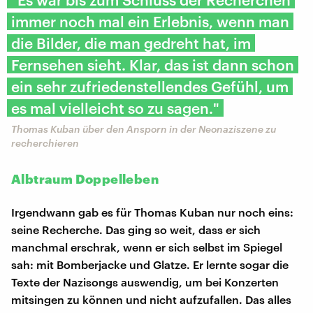
immer noch mal ein Erlebnis, wenn man
die Bilder, die man gedreht hat, im
Fernsehen sieht. Klar, das ist dann schon
ein sehr zufriedenstellendes Gefühl, um
es mal vielleicht so zu sagen."
Thomas Kuban über den Ansporn in der Neonaziszene zu
recherchieren
Albtraum Doppelleben
Irgendwann gab es für Thomas Kuban nur noch eins:
seine Recherche. Das ging so weit, dass er sich
manchmal erschrak, wenn er sich selbst im Spiegel
sah: mit Bomberjacke und Glatze. Er lernte sogar die
Texte der Nazisongs auswendig, um bei Konzerten
mitsingen zu können und nicht aufzufallen. Das alles