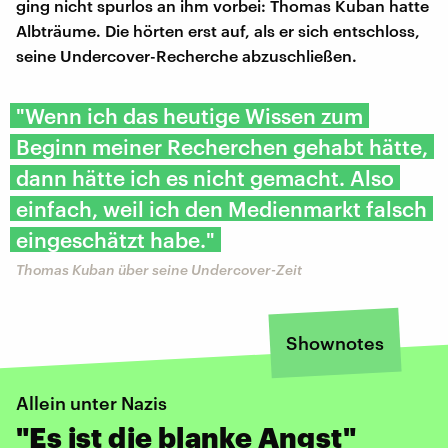
ging nicht spurlos an ihm vorbei: Thomas Kuban hatte
Albträume. Die hörten erst auf, als er sich entschloss,
seine Undercover-Recherche abzuschließen.
"Wenn ich das heutige Wissen zum
Beginn meiner Recherchen gehabt hätte,
dann hätte ich es nicht gemacht. Also
einfach, weil ich den Medienmarkt falsch
eingeschätzt habe."
Thomas Kuban über seine Undercover-Zeit
Shownotes
Allein unter Nazis
"Es ist die blanke Angst"