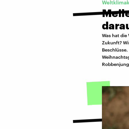
Weltklima
Meil
dara
Was hat die
Zukunft? Wir
Beschlüsse.
Weihnachtsg
Robbenjunge