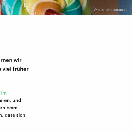
©
joto | photocase.de
ernen wir
 viel früher
 im
ieren, und
tern beim
, dass sich