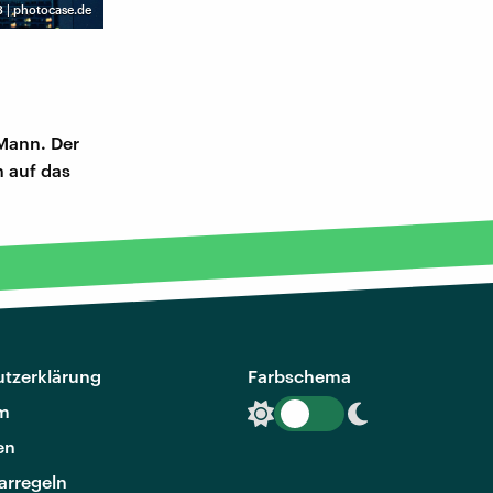
 | photocase.de
 Mann. Der
n auf das
tzerklärung
Farbschema
m
en
rregeln