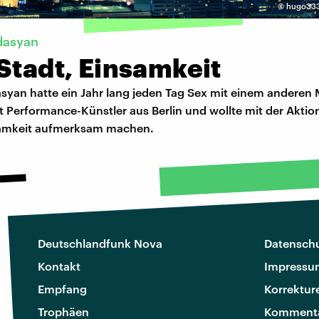
©
hugo333
dasyan
Stadt, Einsamkeit
syan hatte ein Jahr lang jeden Tag Sex mit einem anderen
st Performance-Künstler aus Berlin und wollte mit der Aktio
amkeit aufmerksam machen.
Deutschlandfunk Nova
Datenschu
Kontakt
Impressu
Empfang
Korrektur
Trophäen
Kommenta