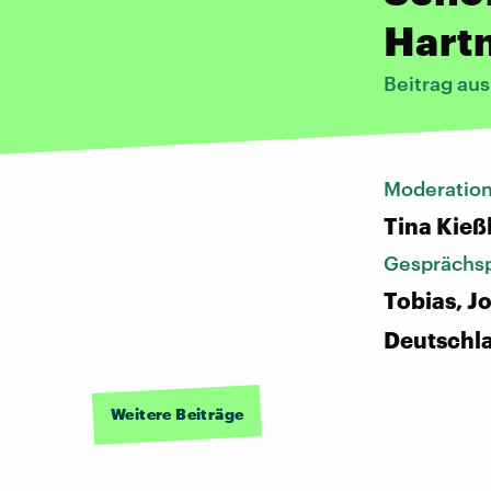
Hartn
Beitrag au
Moderatio
Tina Kieß
Gesprächsp
Tobias, J
Deutschl
Weitere Beiträge