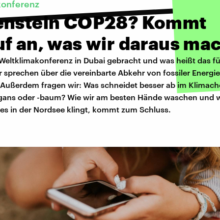
konferenz
enstein COP28? Kommt
uf an, was wir daraus ma
 Weltklimakonferenz in Dubai gebracht und was heißt das f
 sprechen über die vereinbarte Abkehr von fossiler Energi
 Außerdem fragen wir: Was schneidet besser ab im Klimach
ans oder -baum? Wie wir am besten Hände waschen und w
s in der Nordsee klingt, kommt zum Schluss.