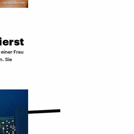
s / unsplash.com
ierst
 einer Frau
. Sie