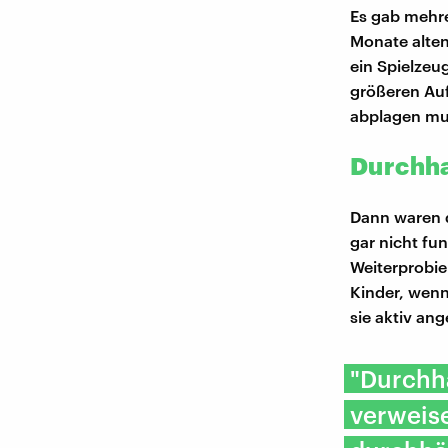
Es gab mehre
Monate alten
ein Spielzeu
größeren Auf
abplagen mus
Durchha
Dann waren d
gar nicht fu
Weiterprobie
Kinder, wenn
sie aktiv an
"Durchha
verweise