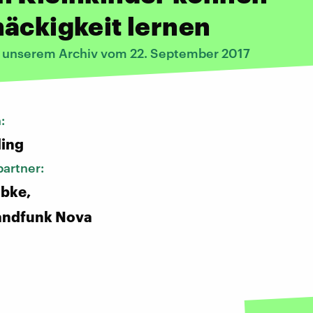
äckigkeit lernen
s unserem Archiv vom 22. September 2017
n:
ling
artner:
obke,
andfunk Nova