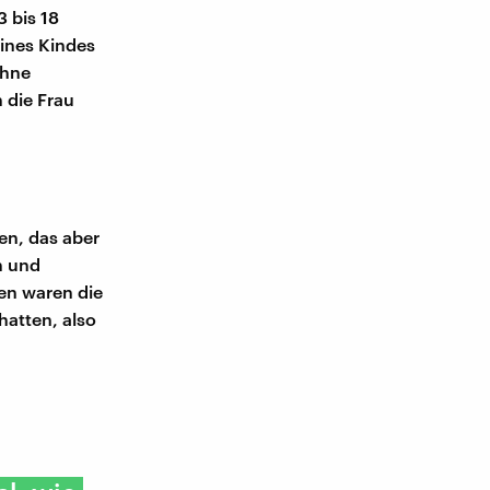
 bis 18
ines Kindes
ohne
 die Frau
en, das aber
n und
en waren die
atten, also