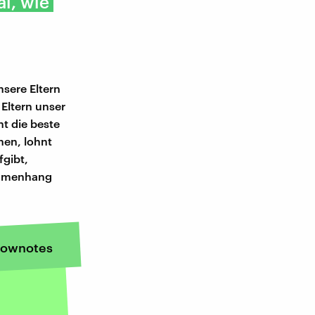
al, wie
sere Eltern
Eltern unser
ht die beste
nen, lohnt
fgibt,
sammenhang
ownotes