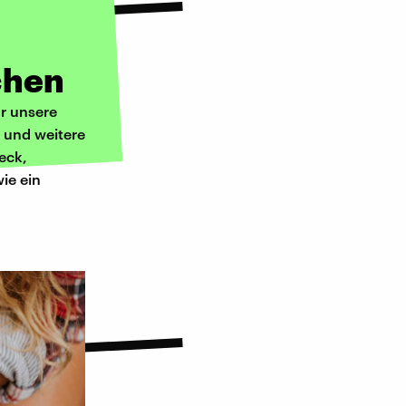
chen
ür unsere
e und weitere
eck,
ie ein