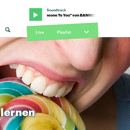
Soundtrack
NERS · "Someone To You" von BANNERS · "Someone To You" von 
Live
Playlist
lernen