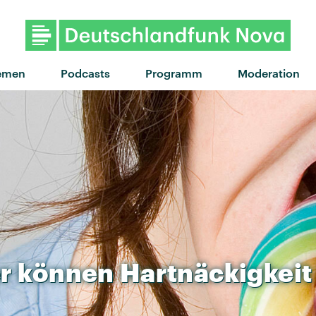
"Someone To You" von BAN
emen
Podcasts
Programm
Moderation
r
können
Hartnäckigkeit