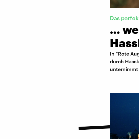
Das perfe
… we
Hass
In "Rote Aug
durch Hassk
unternimmt 