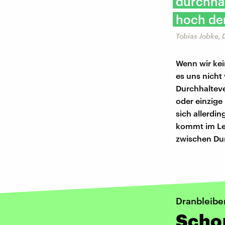
durchhäl
hoch der
Tobias Jobke,
Wenn wir kei
es uns nicht
Durchhalteve
oder einzige
sich allerdin
kommt im Leb
zwischen Du
Dranbleibe
Scho