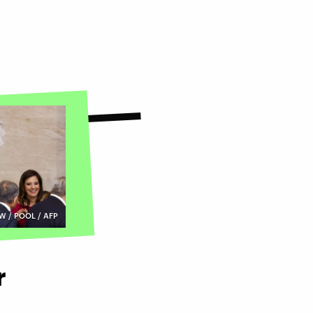
W / POOL / AFP
r