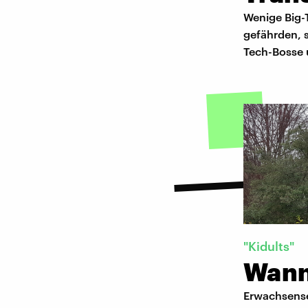
Wenige Big-T
gefährden, 
Tech-Bosse u
"Kidults"
Wann
Erwachsense