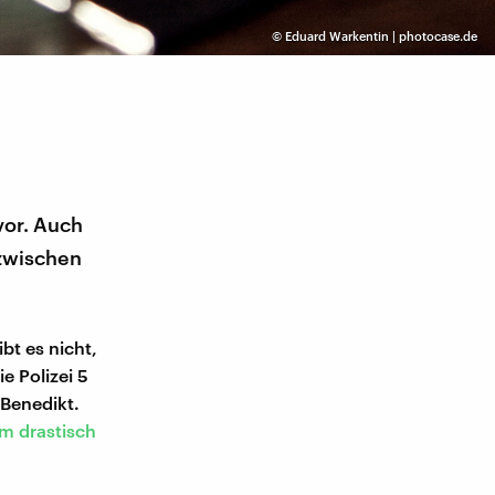
©
Eduard Warkentin | photocase.de
vor. Auch
zwischen
bt es nicht,
e Polizei 5
Benedikt.
m drastisch