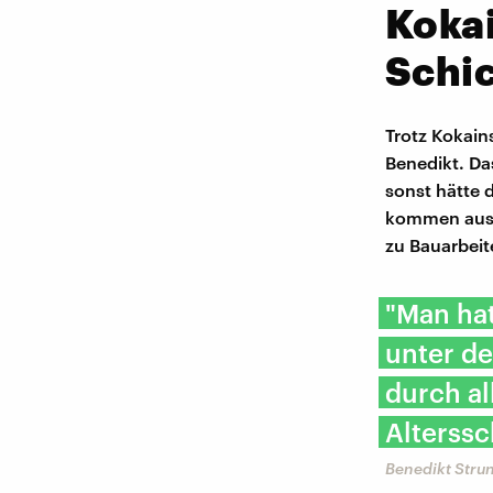
Koka
Schi
Trotz Kokain
Benedikt. Da
sonst hätte
kommen aus a
zu Bauarbeit
"Man hat
unter de
durch al
Alterssc
Benedikt Stru