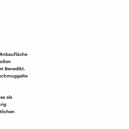
Anbaufläche
roßen
t Benedikt.
eschmuggelte
es als
rig
tlichen
.