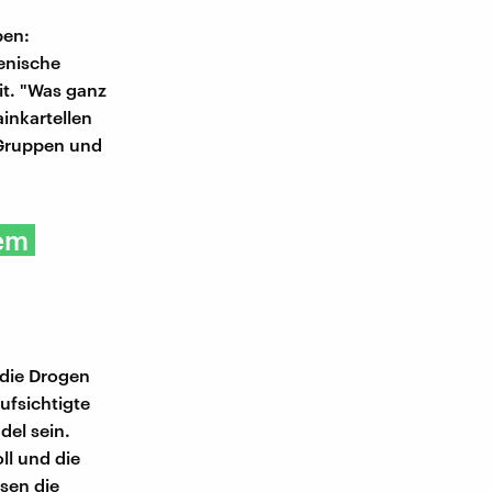
ben:
ienische
it. "Was ganz
ainkartellen
e Gruppen und
dem
die Drogen
ufsichtigte
del sein.
ll und die
sen die