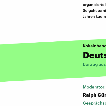
organisierte 
So geht es n
Jahren kaum 
Kokainhande
Deut
Beitrag au
Moderator
Ralph Gü
Gesprächsp