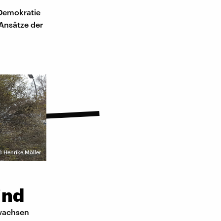
 Demokratie
 Ansätze der
©
Henrike Möller
ind
rwachsen