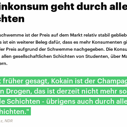
inkonsum geht durch all
chten
schwemme ist der Preis auf dem Markt relativ stabil geblieb
s ist ein weiterer Beleg dafür, dass es mehr Konsumenten g
 der Preis aufgrund der Schwemme nachgegeben. Die Kon
llen gesellschaftlichen Schichten von Studenten, über M
ern.
 früher gesagt, Kokain ist der Champa
n Drogen, das ist derzeit nicht mehr so
le Schichten - übrigens auch durch all
hichten."
nz, NDR