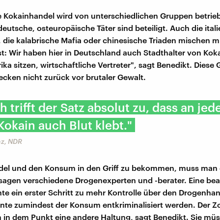
 Kokainhandel wird von unterschiedlichen Gruppen betrie
eutsche, osteuropäische Täter sind beteiligt. Auch die ital
 die kalabrische Mafia oder chinesische Triaden mischen m
ist: Wir haben hier in Deutschland auch Stadthalter von Kok
ka sitzen, wirtschaftliche Vertreter", sagt Benedikt. Dies
cken nicht zurück vor brutaler Gewalt.
h trifft der Satz absolut zu, dass an je
kain auch Blut klebt."
nz, NDR
el und den Konsum in den Griff zu bekommen, muss man 
, sagen verschiedene Drogenexperten und -berater. Eine bea
e ein erster Schritt zu mehr Kontrolle über den Drogenhan
te zumindest der Konsum entkriminalisiert werden. Der Zo
n in dem Punkt eine andere Haltung, sagt Benedikt. Sie müs