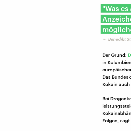
"Was es 
Anzeiche
mögliche
Benedikt S
Der Grund:
D
in Kolumbien
europäischen
Das Bundesk
Kokain auch 
Bei Drogenko
leistungsste
Kokainabhäng
Folgen, sagt