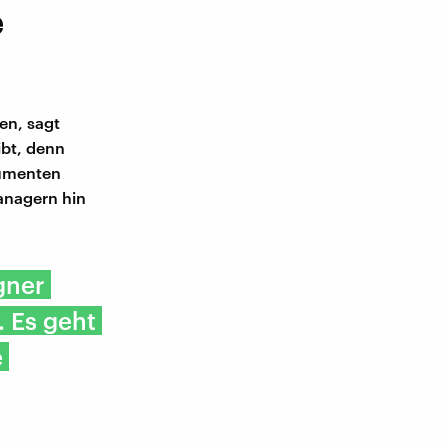
e
en, sagt
ibt, denn
sumenten
anagern hin
gner
. Es geht
e