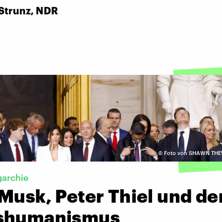
Strunz, NDR
©
Foto von SHAWN THE
garchie
Musk, Peter Thiel und de
shumanismus