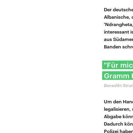
Der deutsche
Albanische, d
'Ndrangheta,
interessant 
aus Südameri
Banden schre
"Für mic
Gramm Ko
Benedikt Stru
Um den Hand
legalisieren
Abgabe könnt
Dadurch könn
Polizei habe