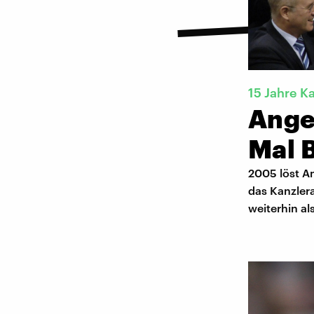
15 Jahre K
Ange
Mal 
2005 löst An
das Kanzlera
weiterhin al