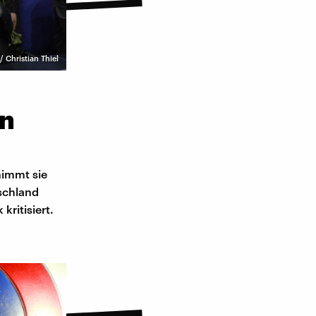
 Christian Thiel
en
nimmt sie
tschland
kritisiert.