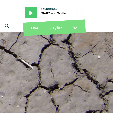
Soundtrack
 von Trille · "Golf" von Trille
Live
Playlist