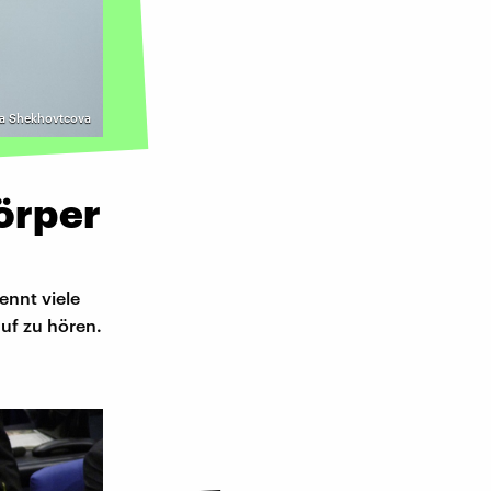
exa Shekhovtcova
örper
ennt viele
uf zu hören.