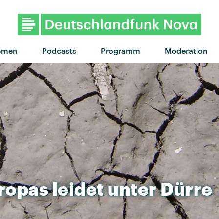
"Golf" von Trille · "Golf"
emen
Podcasts
Programm
Moderation
ropas
leidet
unter
Dürre