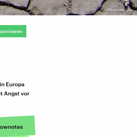
©
Photocase | jba
bonnieren
in Europa
t Angst vor
ownotes