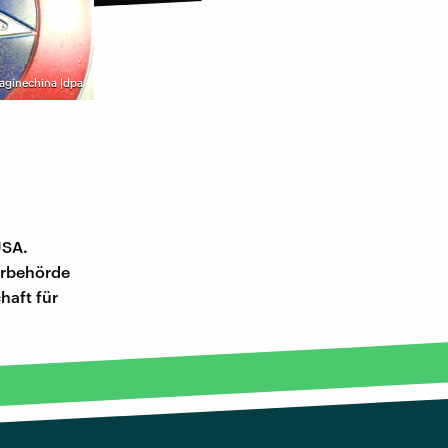
Imaginechina |dpa
USA.
urbehörde
haft für