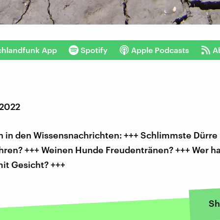
chlandfunk App
Spotify
Apple Podcasts
A
 2022
 in den Wissensnachrichten: +++ Schlimmste Dürre 
ahren? +++ Weinen Hunde Freudentränen? +++ Wer ha
it Gesicht? +++
Sh