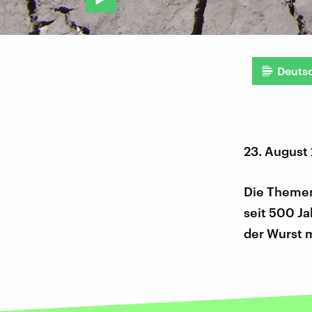
Deuts
23. August
Die Themen
seit 500 J
der Wurst m