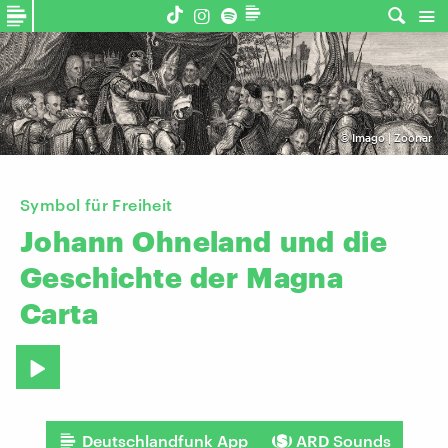
©
Imago | Zoonar
Symbol für Freiheit
Johann
Ohneland
und
die
Geschichte
der
Magna
Carta
Deutschlandfunk App
ARD Sounds