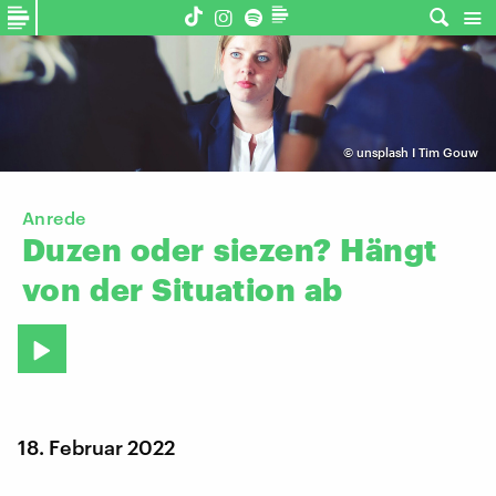
©
unsplash I Tim Gouw
Anrede
Duzen
oder
siezen?
Hängt
von
der
Situation
ab
18. Februar 2022