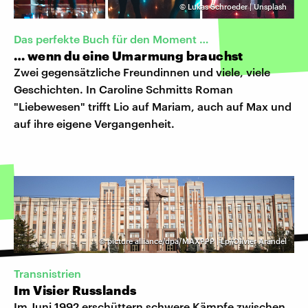
©
Lukas Schroeder | Unsplash
Das perfekte Buch für den Moment …
… wenn du eine Umarmung brauchst
Zwei gegensätzliche Freundinnen und viele, viele
Geschichten. In Caroline Schmitts Roman
"Liebewesen" trifft Lio auf Mariam, auch auf Max und
auf ihre eigene Vergangenheit.
©
picture alliance/dpa/MAXPPP | Lp/Olivier Arandel
Transnistrien
Im Visier Russlands
Im Juni 1992 erschüttern schwere Kämpfe zwischen