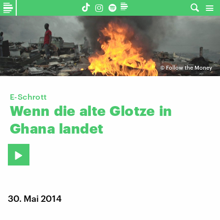
©
Follow the Money
E-Schrott
Wenn
die
alte
Glotze
in
Ghana
landet
30. Mai 2014