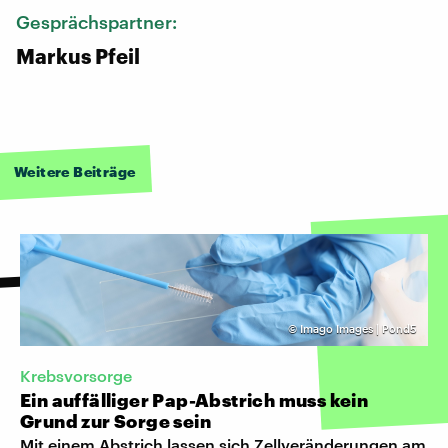
Gesprächspartner:
Markus Pfeil
Weitere Beiträge
©
Imago Images | Pond5
Krebsvorsorge
Ein auffälliger Pap-Abstrich muss kein
Grund zur Sorge sein
Mit einem Abstrich lassen sich Zellveränderungen am