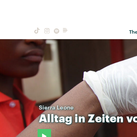
Th
Sierra Leone
Alltag
in
Zeiten
v