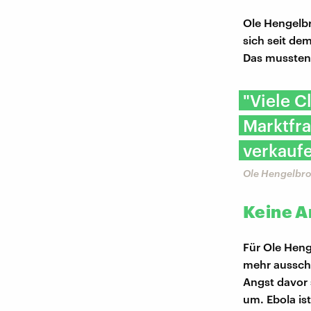
Ole Hengelbr
sich seit de
Das mussten 
"Viele C
Marktfra
verkaufe
Ole Hengelbr
Keine A
Für Ole Heng
mehr ausschl
Angst davor 
um. Ebola is