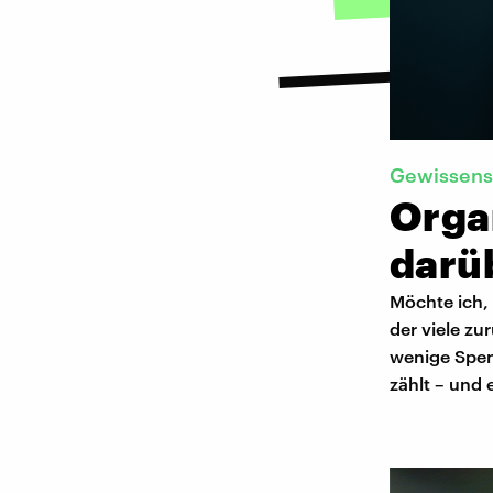
Gewissens
Orga
darü
Möchte ich,
der viele zu
wenige Spen
zählt – und e