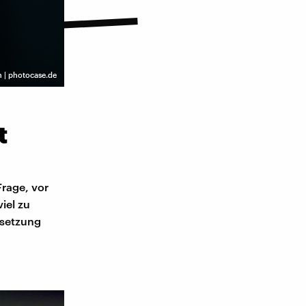
n | photocase.de
t
rage, vor
iel zu
rsetzung