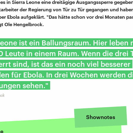
 es in Sierra Leone eine dreitägige Ausgangssperre gegeben
itarbeiter der Regierung von Tür zu Tür gegangen und haben
r Ebola aufgeklärt. "Das hätte schon vor drei Monaten pa
gt Ole Hengelbrock.
Leone ist ein Ballungsraum. Hier leben 
0 Leute in einem Raum. Wenn die drei 
rrt sind, ist das ein noch viel besserer
en für Ebola. In drei Wochen werden d
ungen sehen."
ock
Shownotes
ne