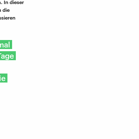
. In dieser
 die
ssieren
mal
Tage
ie