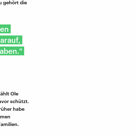
 gehört die
ben
arauf,
aben."
ählt Ole
avor schützt.
Früher habe
kämen
Familien.