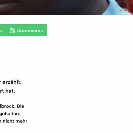
©
dpa
ts
Abonnieren
 erzählt,
t hat.
lbrock. Die
gehalten.
h nicht mehr