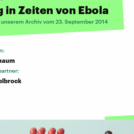
g in Zeiten von Ebola
s unserem Archiv vom 23. September 2014
n:
chaum
artner:
elbrock