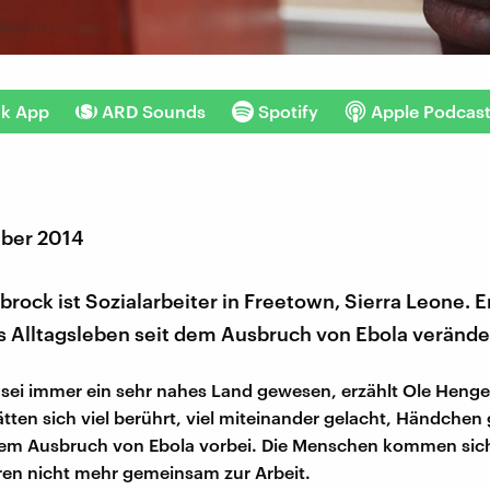
nk App
ARD Sounds
Spotify
Apple Podcas
ber 2014
rock ist Sozialarbeiter in Freetown, Sierra Leone. Er
s Alltagsleben seit dem Ausbruch von Ebola veränder
 sei immer ein sehr nahes Land gewesen, erzählt Ole Henge
ten sich viel berührt, viel miteinander gelacht, Händchen 
 dem Ausbruch von Ebola vorbei. Die Menschen kommen sic
ren nicht mehr gemeinsam zur Arbeit.