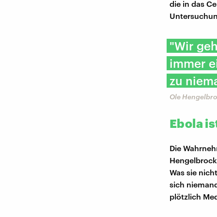
die in das 
Untersuchun
"Wir ge
immer ei
zu niem
Ole Hengelbr
Ebola is
Die Wahrnehm
Hengelbrock.
Was sie nicht
sich nieman
plötzlich Med