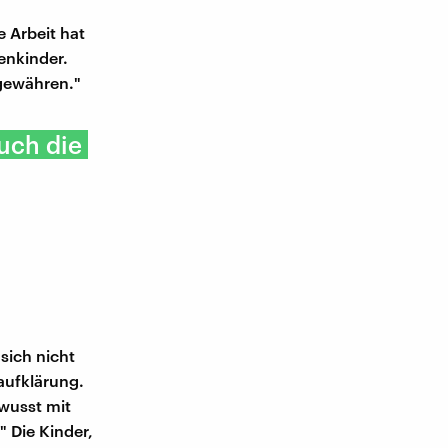
e Arbeit hat
enkinder.
 gewähren."
Auch die
sich nicht
aufklärung.
ewusst mit
" Die Kinder,