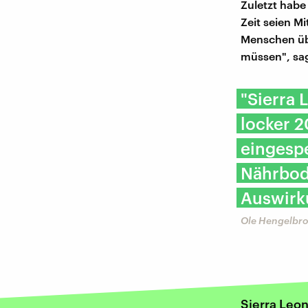
Zuletzt habe
Zeit seien M
Menschen übe
müssen", sa
"Sierra 
locker 2
eingespe
Nährbod
Auswirk
Ole Hengelbr
Sierra Leo