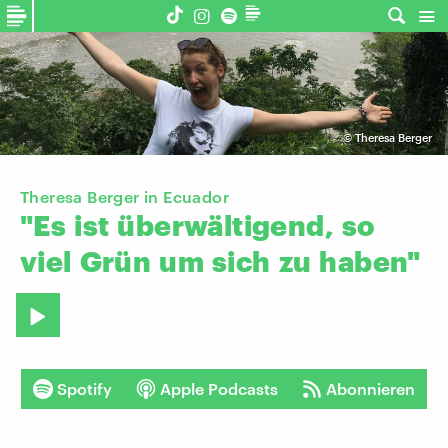
©
Theresa Berger
Theresa Berger in Ecuador
"Es
ist
überwältigend,
so
viel
Grün
um
sich
zu
haben"
Spotify
Apple Podcasts
Abonnieren