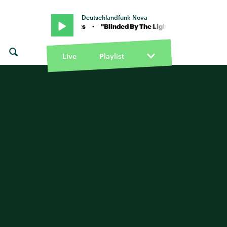
Deutschlandfunk Nova
hts" von The Streets · "Blinded By The Lights" von The Streets · "Bl
Live
Playlist