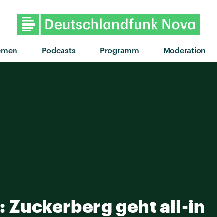
"Blinded By The Lig
emen
Podcasts
Programm
Moderation
: Zuckerberg geht all-in