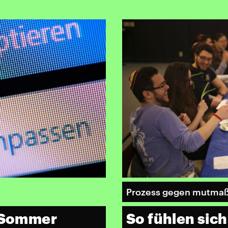
Prozess gegen mutmaßl
n Sommer
So fühlen sic