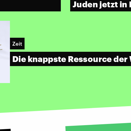
Juden jetzt i
Zeit
Die knappste Ressource der 