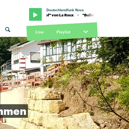
Deutschlandfunk Nova
lletproof" von La Roux · "Bulletproof" von La Roux
Live
Playlist
mmen