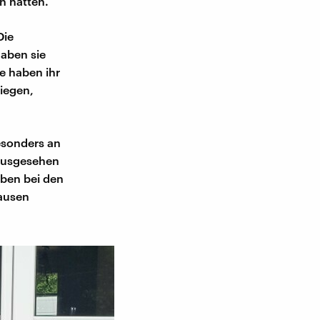
n hätten.
Die
haben sie
 haben ihr
tiegen,
besonders an
ausgesehen
haben bei den
ausen