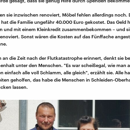
urde gesagt, dass sie genug Hilfe durch Spenden bekomme
en sie inzwischen renoviert, Möbel fehlen allerdings noch. 
hat die Familie ungefähr 40.000 Euro gekostet. Das Geld 
n und mit einem Kleinkredit zusammenbekommen – und sie
renoviert. Sonst wären die Kosten auf das Fünffache anges
one.
h an die Zeit nach der Flutkatastrophe erinnert, denkt sie 
nhalt unter den Menschen. "Es war scheißegal, wie man 
n einfach alle voll Schlamm, alle gleich", erzählt sie. Alle 
iten geholfen, das habe die Menschen in Schleiden-Oberh
ken lassen.