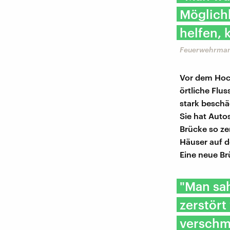
Möglich
helfen, 
Feuerwehrmann
Vor dem Hoch
örtliche Flu
stark beschä
Sie hat Auto
Brücke so ze
Häuser auf d
Eine neue Br
"Man sa
zerstört
verschmi