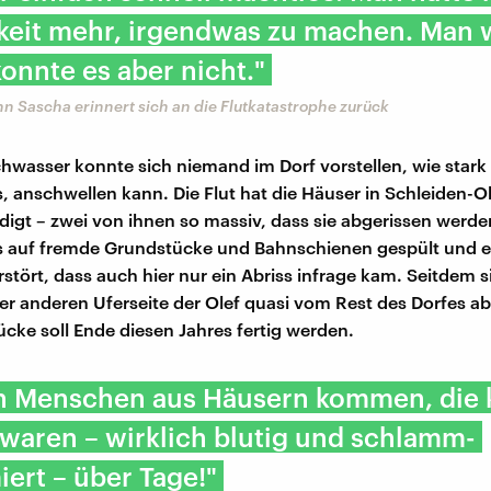
keit mehr, irgendwas zu machen. Man w
konnte es aber nicht."
 Sascha erinnert sich an die Flutkatastrophe zurück
wasser konnte sich niemand im Dorf vorstellen, wie stark d
ss, anschwellen kann. Die Flut hat die Häuser in Schleiden
digt – zwei von ihnen so massiv, dass sie abgerissen werd
s auf fremde Grundstücke und Bahnschienen gespült und e
rstört, dass auch hier nur ein Abriss infrage kam. Seitdem 
er anderen Uferseite der Olef quasi vom Rest des Dorfes a
ücke soll Ende diesen Jahres fertig werden.
h Menschen aus Häusern kommen, die 
 waren – wirklich blutig und schlamm-
ert – über Tage!"