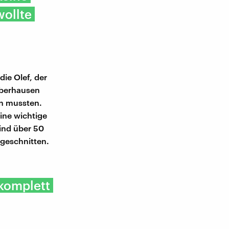
ollte
ie Olef, der
-Oberhausen
en mussten.
ine wichtige
sind über 50
bgeschnitten.
komplett