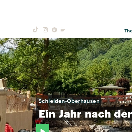
Th
Schleiden-Oberhausen
Ein
Jahr
nach
de