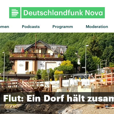
"Bulletproof" von La Roux · "Bu
emen
Podcasts
Programm
Moderation
r
Flut:
Ein
Dorf
hält
zusa