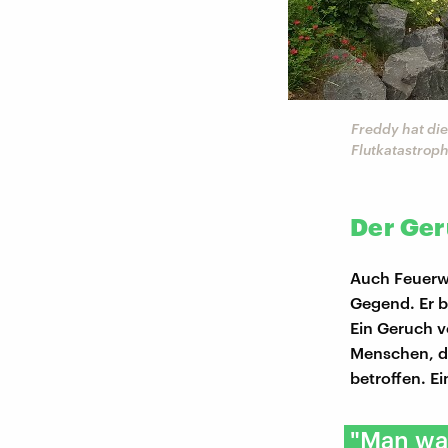
Freddy hat di
Flutkatastroph
Der Ger
Auch Feuerw
Gegend. Er b
Ein Geruch v
Menschen, di
betroffen. E
"Man war