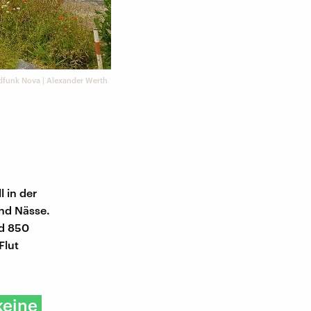
dfunk Nova | Alexander Werth
 in der
nd Nässe.
nd 850
Flut
keine