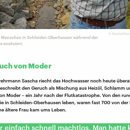
©
Deutschlan
e Menschen in Schleiden-Oberhausen während der
e evakuiert.
uch von Moder
ehrmann Sascha riecht das Hochwasser noch heute überall
eschreibt den Geruch als Mischung aus Heizöl, Schlamm u
on Moder – ein Jahr nach der Flutkatastrophe. Von den ru
e in Schleiden-Oberhausen leben, waren fast 700 von der 
ine ältere Frau kam ums Leben.
 einfach schnell machtlos. Man hatte 