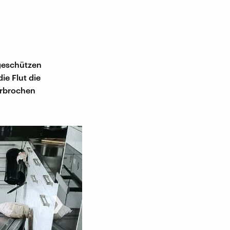
geschützen
ie Flut die
erbrochen
›