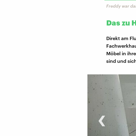
Freddy war dam
Das zu 
Direkt am F
Fachwerkhaus
Möbel in ihr
sind und si
‹