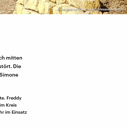
©
Deutschlandfunk Nova | Alexander Werth
ch mitten
tört. Die
, Simone
te. Freddy
im Kreis
hr im Einsatz