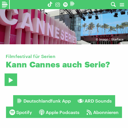
©
Imago | Starface
Filmfestival für Serien
Kann
Cannes
auch
Serie?
Deutschlandfunk App
ARD Sounds
Spotify
Apple Podcasts
Abonnieren