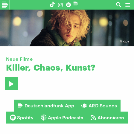
©
dpa
Neue Filme
Killer,
Chaos,
Kunst?
Deutschlandfunk App
ARD Sounds
Spotify
Apple Podcasts
Abonnieren