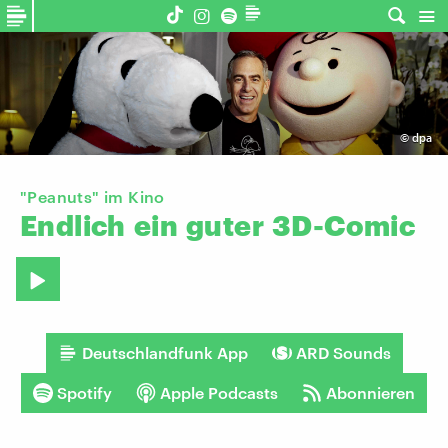
©
dpa
"Peanuts" im Kino
Endlich
ein
guter
3D-Comic
Deutschlandfunk App
ARD Sounds
Spotify
Apple Podcasts
Abonnieren