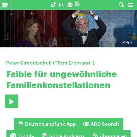
©
dpa
Peter Simonischek ("Toni Erdmann")
Faible
für
ungewöhnliche
Familienkonstellationen
Deutschlandfunk App
ARD Sounds
Spotify
Apple Podcasts
Abonnieren