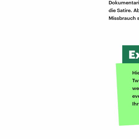
Dokumentarisc
die Satire. 
Missbrauch s
E
Hi
Tw
we
ev
Ih