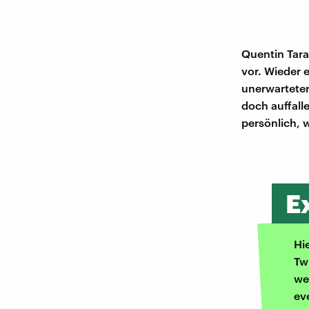
Quentin Taran
vor. Wieder 
unerwarteter 
doch auffall
persönlich, 
E
Hi
Tw
we
ev