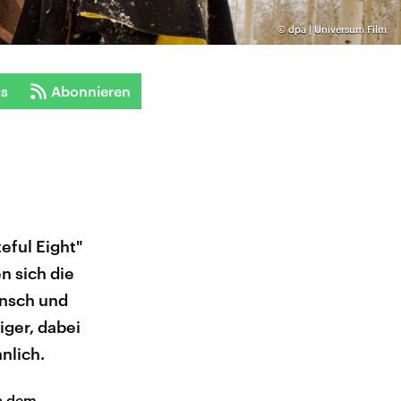
©
dpa | Universum Film
ts
Abonnieren
eful Eight"
en sich die
ensch und
iger, dabei
nlich.
us dem