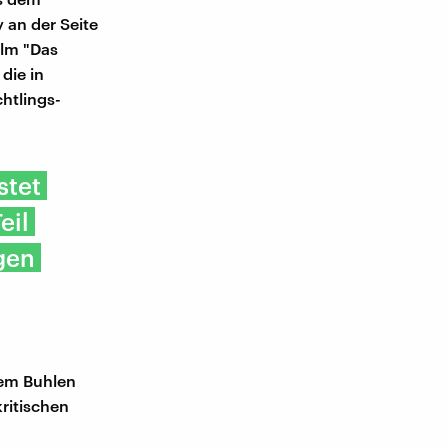
y an der Seite
ilm "Das
die in
htlings-
stet
eil
gen
 dem Buhlen
ritischen