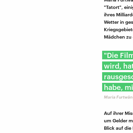
"Tatort", ein
ihres Millia
Wetter in ge
Kriegsgebiet
Mädchen zu 
"Die Fil
wird, ha
rausges
habe, mi
Maria Furtwän
Auf ihrer Mi
um Gelder mi
Blick auf di