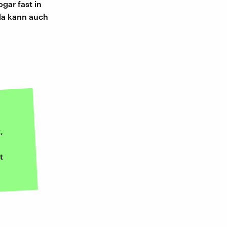
ogar fast in
 da kann auch
,
t