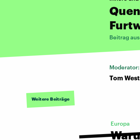
Quent
Furt
Beitrag au
Moderator
Tom West
Weitere Beiträge
Europa
Waru