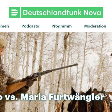
emen
Podcasts
Programm
Moderation
o
vs.
Maria
Furtwängler