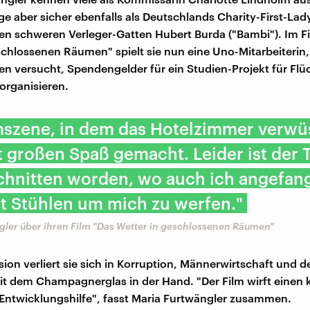
ige aber sicher ebenfalls als Deutschlands Charity-First-Lad
rden schweren Verleger-Gatten Hubert Burda ("Bambi"). Im F
schlossenen Räumen" spielt sie nun eine Uno-Mitarbeiterin, 
en versucht, Spendengelder für ein Studien-Projekt für Flüc
organisieren.
mszene, in dem das Hotelzimmer verwü
t großen Spaß gemacht. Leider ist der T
chnitten worden, wo auch ich angefan
t Stühlen um mich zu werfen."
gler über ihren Film "Das Wetter in geschlossenen Räumen"
ssion verliert sie sich in Korruption, Männerwirtschaft und
t dem Champagnerglas in der Hand. "Der Film wirft einen k
e Entwicklungshilfe", fasst Maria Furtwängler zusammen.