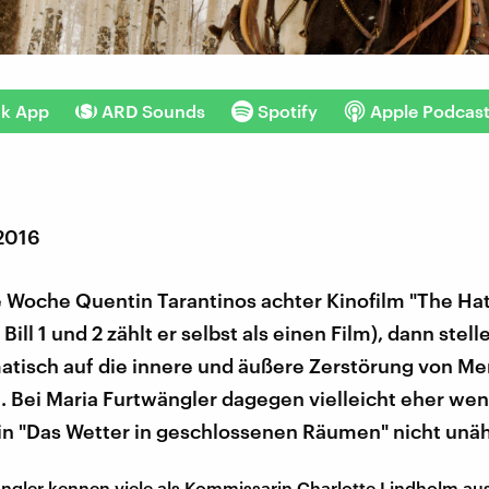
nk App
ARD Sounds
Spotify
Apple Podcas
 2016
 Woche Quentin Tarantinos achter Kinofilm "The Hat
l Bill 1 und 2 zählt er selbst als einen Film), dann stell
atisch auf die innere und äußere Zerstörung von M
 Bei Maria Furtwängler dagegen vielleicht eher wen
 in "Das Wetter in geschlossenen Räumen" nicht unäh
ngler kennen viele als Kommissarin Charlotte Lindholm a