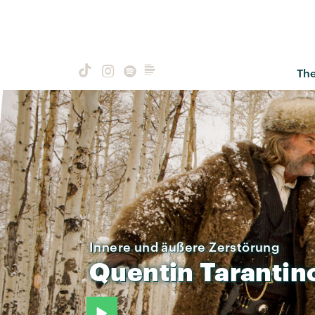
Th
Innere und äußere Zerstörung
Quentin
Tarantin