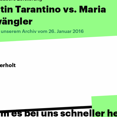
in Tarantino vs. Maria
wängler
s unserem Archiv vom 26. Januar 2016
:
erholt
m es bei uns schneller h