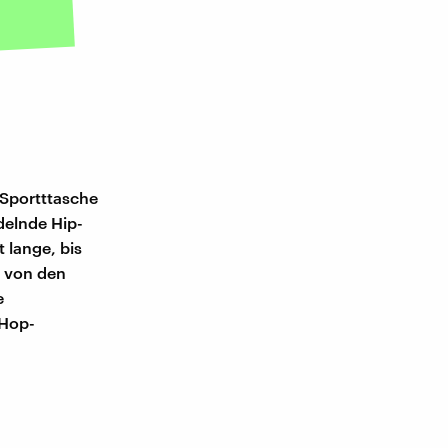
 Sportttasche
delnde Hip-
 lange, bis
e von den
e
-Hop-