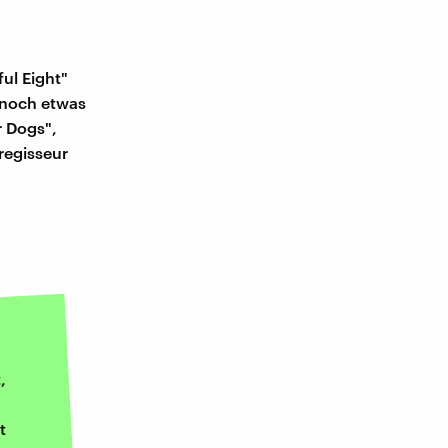
ful Eight"
- noch etwas
r Dogs",
regisseur
,
t