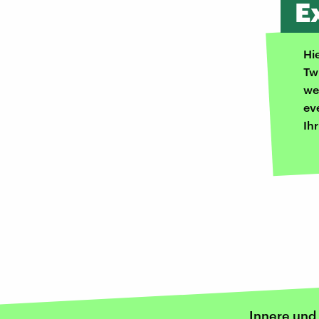
E
Hi
Tw
we
ev
Ih
Innere und