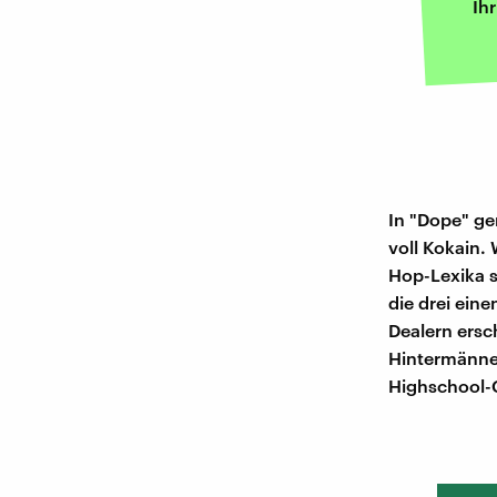
Ih
In "Dope" ge
voll Kokain.
Hop-Lexika s
die drei ein
Dealern ersc
Hintermänne
Highschool-