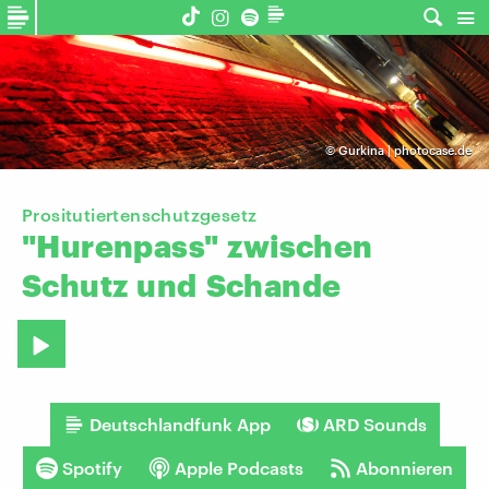
©
Gurkina | photocase.de
Prositutiertenschutzgesetz
"Hurenpass"
zwischen
Schutz
und
Schande
Deutschlandfunk App
ARD Sounds
Spotify
Apple Podcasts
Abonnieren