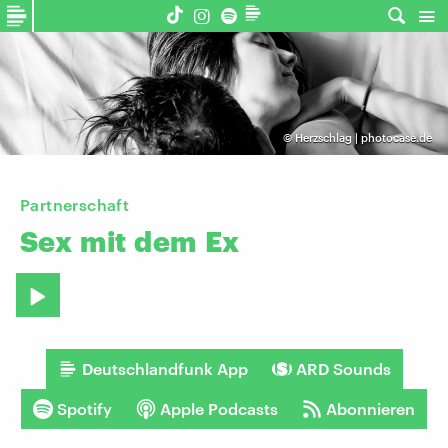
©
Herzschlag | photocase.de
Partnerschaft
Sex
mit
dem
Ex
Deutschlandfunk App
ARD Sounds
Spotify
Apple Podcasts
Abonnieren