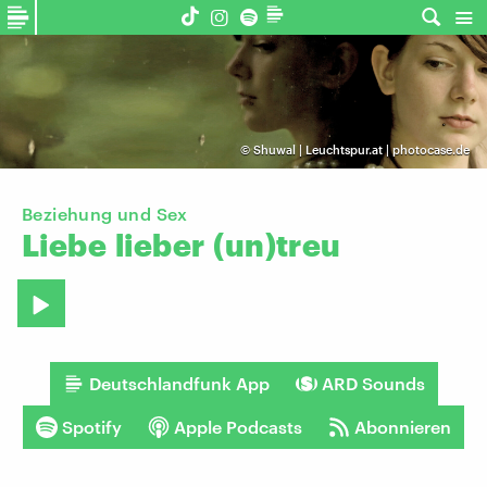
©
Shuwal | Leuchtspur.at | photocase.de
Beziehung und Sex
Liebe
lieber
(un)treu
Deutschlandfunk App
ARD Sounds
Spotify
Apple Podcasts
Abonnieren