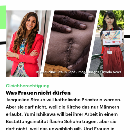
©
Jacqueline Straub
,
dpa
,
imago images / Kyodo News
Gleichberechtigung
Was Frauen nicht dürfen
Jacqueline Straub will katholische Priesterin werden.
Aber sie darf nicht, weil die Kirche das nur Männern
erlaubt. Yumi Ishikawa will bei ihrer Arbeit in einem
Bestattungsinstitut flache Schuhe tragen, aber sie
darf nicht, weil das unweiblich gilt. Und Frauen in