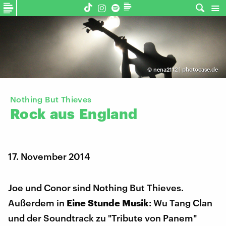
©
nena2112 | photocase.de
Nothing But Thieves
Rock
aus
England
17. November 2014
Joe und Conor sind Nothing But Thieves.
Außerdem in
Eine Stunde Musik
: Wu Tang Clan
und der Soundtrack zu "Tribute von Panem"