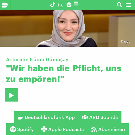
©
dpa
Aktivistin Kübra Gümüşay
"Wir
haben
die
Pflicht,
uns
zu
empören!"
Deutschlandfunk App
ARD Sounds
Spotify
Apple Podcasts
Abonnieren