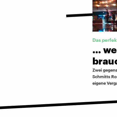
Das perfe
… we
brau
Zwei gegensä
Schmitts Ro
eigene Verg