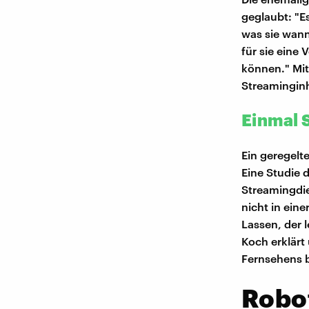
geglaubt: "E
was sie wann
für sie eine
können." Mit
Streaminginh
Einmal 
Ein geregelt
Eine Studie 
Streamingdie
nicht in ein
Lassen, der 
Koch erklärt 
Fernsehens 
Robot