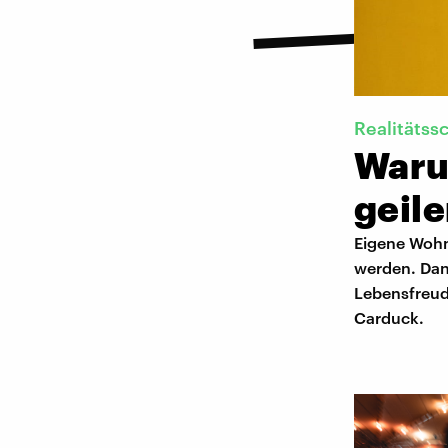
Realitätss
Waru
geile
Eigene Wohn
werden. Dann
Lebensfreud
Carduck.