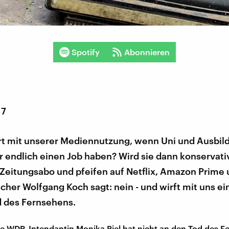
Spotify
Abonnieren
17
rt mit unserer Mediennutzung, wenn Uni und Ausbil
r endlich einen Job haben? Wird sie dann konservati
 Zeitungsabo und pfeifen auf Netflix, Amazon Prime
her Wolfgang Koch sagt: nein - und wirft mit uns ei
d des Fernsehens.
e WDR-Intendantin Monika Piel hat nicht an den Tod des F