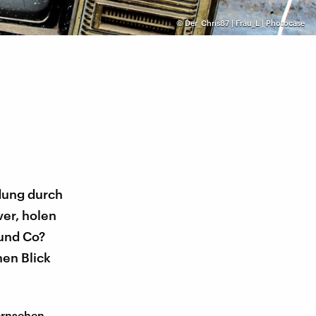
©
Der_Chris87 | Frau_L | Photocase
dung durch
ver, holen
 und Co?
nen Blick
ernsehen