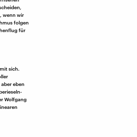
scheiden,
, wenn wir
ythmus folgen
henflug für
mit sich.
ller
 aber eben
berieseln-
er Wolfgang
linearen