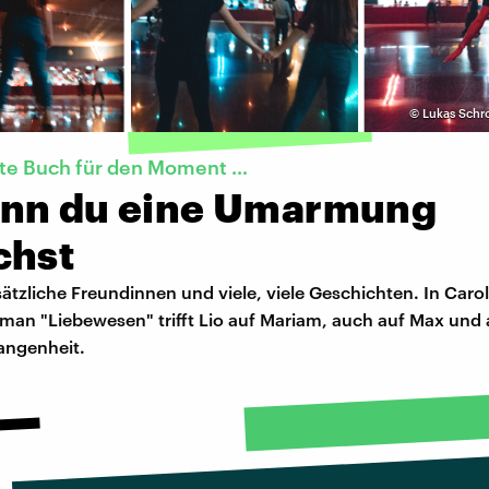
©
Lukas Schro
kte Buch für den Moment …
nn du eine Umarmung
chst
tzliche Freundinnen und viele, viele Geschichten. In Carol
man "Liebewesen" trifft Lio auf Mariam, auch auf Max und 
angenheit.