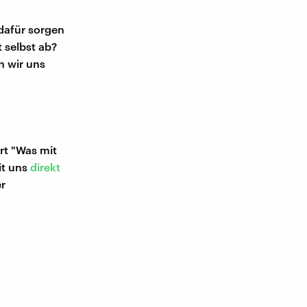
 dafür sorgen
 selbst ab?
n wir uns
rt "Was mit
it uns
direkt
er