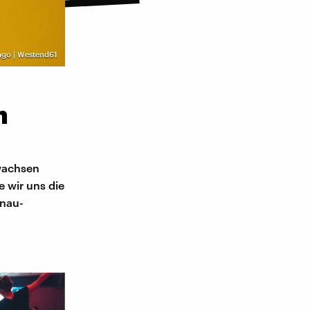
ago | Westend61
n
rwachsen
e wir uns die
gnau-