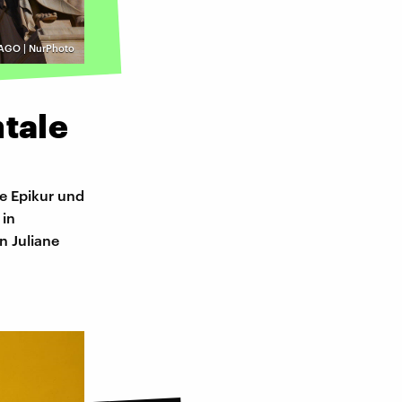
AGO | NurPhoto
ntale
e Epikur und
 in
n Juliane