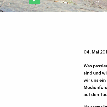
04. Mai 20
Was passie
sind und wi
wir uns ein
Medienforsc
auf den To
Die ehemalig