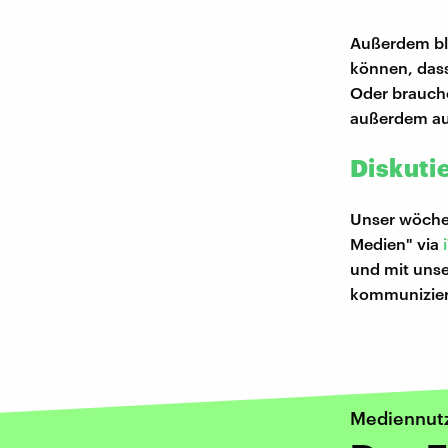
Außerdem bli
können, dass
Oder brauche
außerdem ausf
Diskutie
Unser wöchen
Medien" via
und mit uns
kommuniziere
Mediennut