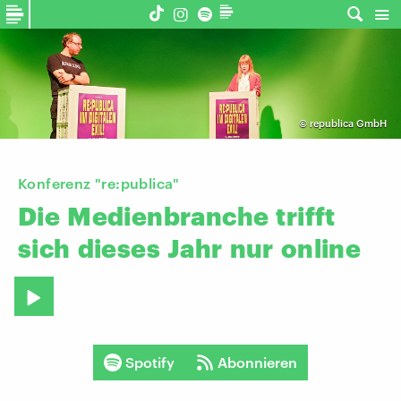
©
republica GmbH
Konferenz "re:publica"
Die
Medienbranche
trifft
sich
dieses
Jahr
nur
online
Spotify
Abonnieren