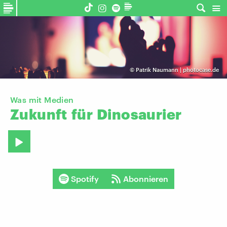
©
Patrik Naumann | photocase.de
Was mit Medien
Zukunft
für
Dinosaurier
Spotify
Abonnieren