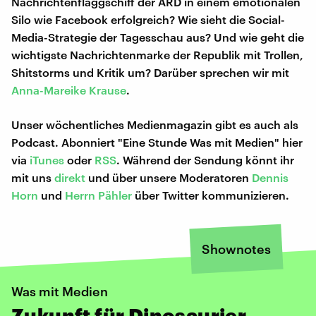
Nachrichtenflaggschiff der ARD in einem emotionalen
Silo wie Facebook erfolgreich? Wie sieht die Social-
Media-Strategie der Tagesschau aus? Und wie geht die
wichtigste Nachrichtenmarke der Republik mit Trollen,
Shitstorms und Kritik um? Darüber sprechen wir mit
Anna-Mareike Krause
.
Unser wöchentliches Medienmagazin gibt es auch als
Podcast. Abonniert "Eine Stunde Was mit Medien" hier
via
iTunes
oder
RSS
. Während der Sendung könnt ihr
mit uns
direkt
und über unsere Moderatoren
Dennis
Horn
und
Herrn
Pähler
über Twitter kommunizieren.
Shownotes
Was mit Medien
Zukunft für Dinosaurier