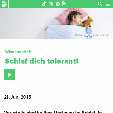
©
kallejipp | photocase.de
Wissenschaft
Schlaf
dich
tolerant!
21. Juni 2015
Vorurteile sind heilbar. Und zwar im Schlaf. In