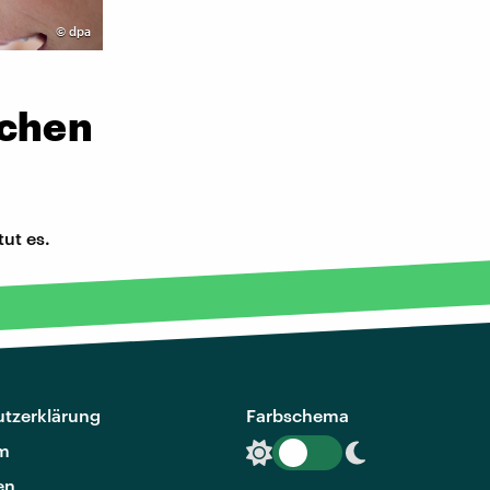
©
dpa
schen
ut es.
tzerklärung
Farbschema
m
en