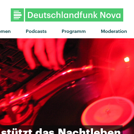
emen
Podcasts
Programm
Moderation
stützt
das
Nachtleben