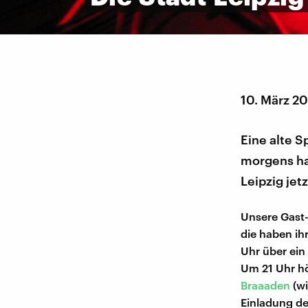
10. März 2
Eine alte S
morgens hat
Leipzig jet
Unsere Gast-
die haben ih
Uhr über ein
Um 21 Uhr hö
Braaaden
(wi
Einladung de