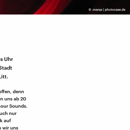
©
.marqs | photocase.de
hs Uhr
Stadt
itt.
offen, denn
en uns ab 20
rhour Sounds.
auch nur
k auf
 wir uns