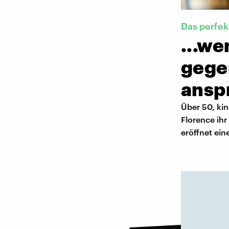
Das perfek
...we
gege
anspr
Über 50, kin
Florence ih
eröffnet ei