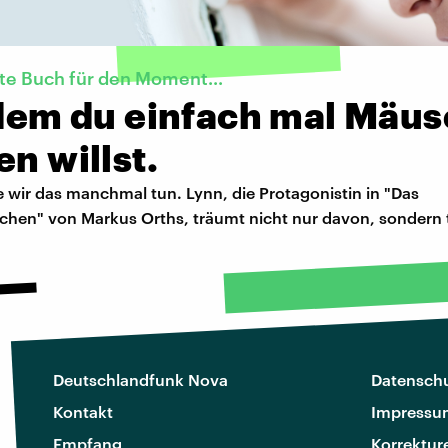
te Buch für den Moment...
n dem du einfach mal Mäu
en willst.
 wir das manchmal tun. Lynn, die Protagonistin in "Das
en" von Markus Orths, träumt nicht nur davon, sondern t
Deutschlandfunk Nova
Datenschu
Kontakt
Impressu
Empfang
Korrektur