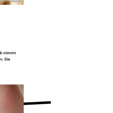
e | photocase.de
a
alb nimmt
n: Sie