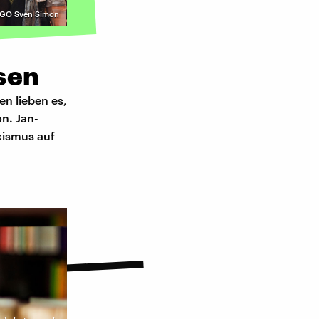
GO Sven Simon
sen
en lieben es,
on. Jan-
xismus auf