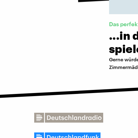
Das perfek
...i
spiel
Gerne würde
Zimmermädch