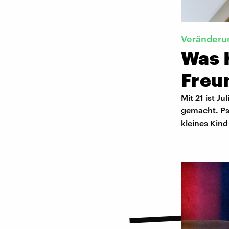
Veränderu
Was 
Freu
Mit 21 ist J
gemacht. Psy
kleines Kin