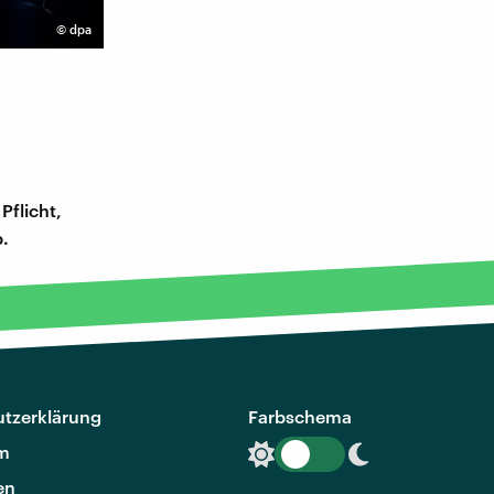
©
dpa
Pflicht,
b.
tzerklärung
Farbschema
m
en