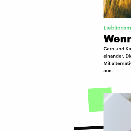
Lieblings
Wenn
Caro und Kat
einander. Di
Mit alterna
aus.