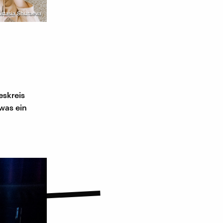
astasia Shuraeva
eskreis
was ein