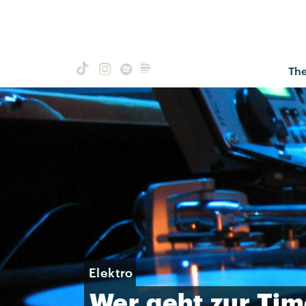
Th
Elektro
Wer
geht
zur
Tim