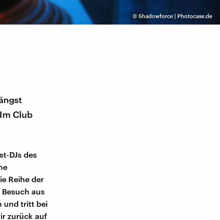
©
Shadowforce | Photocase.de
längst
 Im Club
st-DJs des
ne
die Reihe der
r Besuch aus
 und tritt bei
ir zurück auf