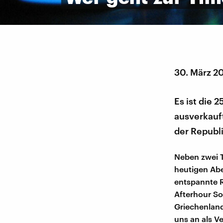
30. März 2
Es ist die 
ausverkauft
der Republi
Neben zwei T
heutigen Abe
entspannte R
Afterhour So
Griechenlan
uns an als V