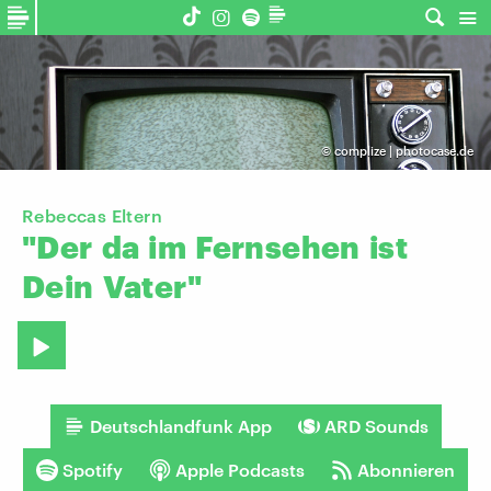
©
complize | photocase.de
Rebeccas Eltern
"Der
da
im
Fernsehen
ist
Dein
Vater"
Deutschlandfunk App
ARD Sounds
Spotify
Apple Podcasts
Abonnieren