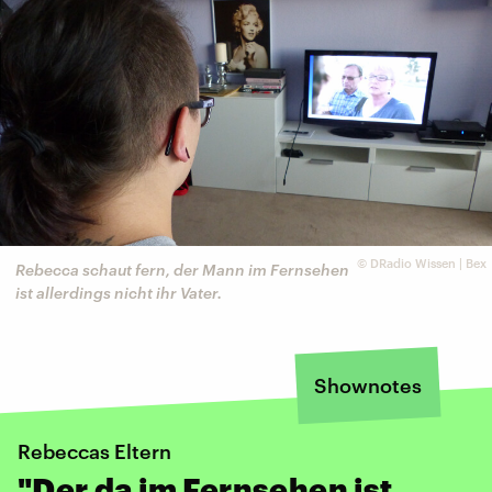
©
DRadio Wissen | Bex
Rebecca schaut fern, der Mann im Fernsehen
ist allerdings nicht ihr Vater.
Shownotes
Rebeccas Eltern
"Der da im Fernsehen ist