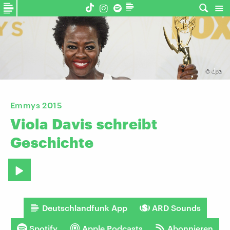
©
dpa
Emmys 2015
Viola
Davis
schreibt
Geschichte
Deutschlandfunk App
ARD Sounds
Spotify
Apple Podcasts
Abonnieren