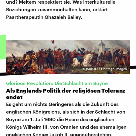
und? Meltem respektiert sie. Was interkulturelle
Beziehungen zusammenhalten kann, erklärt
Paartherapeutin Ghazaleh Bailey.
©
IMAGO / Heritage Images
Glorious Revolution: Die Schlacht am Boyne
Als Englands Politik der religiösen Toleranz
endet
Es geht um nichts Geringeres als die Zukunft des
englischen Königreichs, als sich in der Schlacht von
Boyne am 1. Juli 1690 die Heere des englischen
Königs Wilhelm III. von Oranien und des ehemaligen
englischen Königs Jakob II. gegenüberstehen.