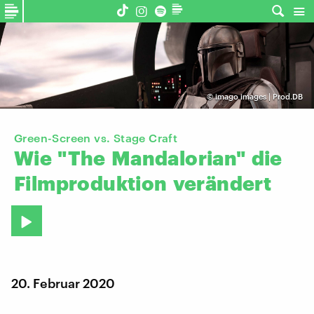
©
imago images | Prod.DB
Green-Screen vs. Stage Craft
Wie
"The
Mandalorian"
die
Filmproduktion
verändert
20. Februar 2020