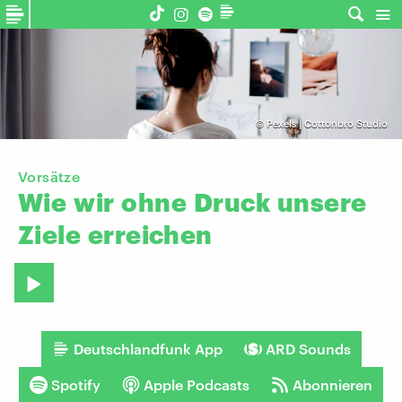
©
Pexels | Cottonbro Studio
Vorsätze
Wie
wir
ohne
Druck
unsere
Ziele
erreichen
Deutschlandfunk App
ARD Sounds
Spotify
Apple Podcasts
Abonnieren