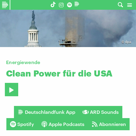
©
dpa
Energiewende
Clean
Power
für
die
USA
Deutschlandfunk App
ARD Sounds
Spotify
Apple Podcasts
Abonnieren