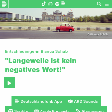
©
Bianca Schäb
Entschleuinigerin Bianca Schäb
"Langeweile
ist
kein
negatives
Wort!"
Deutschlandfunk App
ARD Sounds
Spotify
Apple Podcasts
Abonnieren