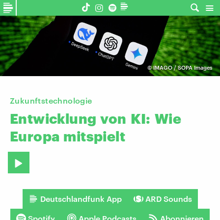
©
IMAGO / SOPA Images
Zukunftstechnologie
Entwicklung
von
KI:
Wie
Europa
mitspielt
Deutschlandfunk App
ARD Sounds
Spotify
Apple Podcasts
Abonnieren