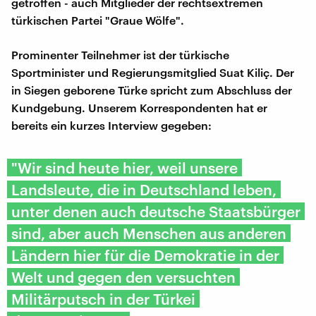
getroffen - auch Mitglieder der rechtsextremen
türkischen Partei "Graue Wölfe".
Prominenter Teilnehmer ist der türkische
Sportminister und Regierungsmitglied Suat Kiliç. Der
in Siegen geborene Türke spricht zum Abschluss der
Kundgebung. Unserem Korrespondenten hat er
bereits ein kurzes Interview gegeben:
"Wir sind heute hier, weil unsere
Landsleute, die in Deutschland leben,
unter denen auch deutsche Staatsbürger
sind, aber auch Menschen aus anderen
Ländern hier für die Demokratie in der
Welt und gegen den versuchten
Militärputsch in der Türkei