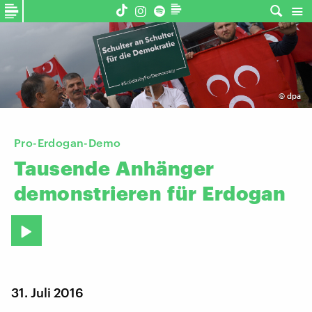
©
dpa
Pro-Erdogan-Demo
Tausende
Anhänger
demonstrieren
für
Erdogan
31. Juli 2016