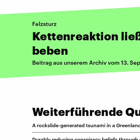
Felzsturz
Kettenreaktion lie
beben
Beitrag aus unserem Archiv vom 13. S
Weiterführende Que
A rockslide-generated tsunami in a Greenland 
Durably reducing conspiracy beliefs through 