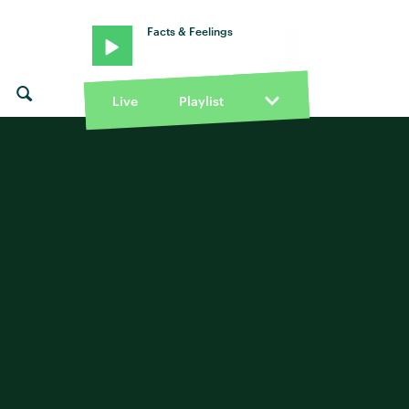
Facts & Feelings
Live
Playlist