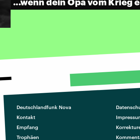
...wenn dein Opa vom Krieg e
Deutschlandfunk Nova
Datenschu
Kontakt
Impressu
Empfang
Korrektur
Trophäen
Kommenta