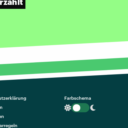
rzählt
tzerklärung
Farbschema
m
en
rregeln