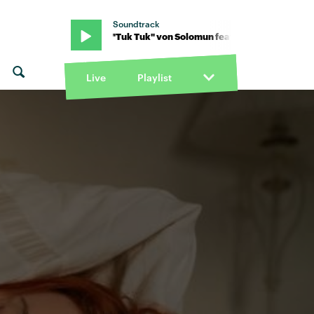
Soundtrack
un feat Ätna · "Tuk Tuk" von Solomun feat Ätna · "Tuk Tuk" von So
Live
Playlist