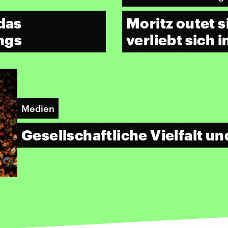
 das
Moritz outet s
ngs
verliebt sich i
Medien
Gesellschaftliche Vielfalt u