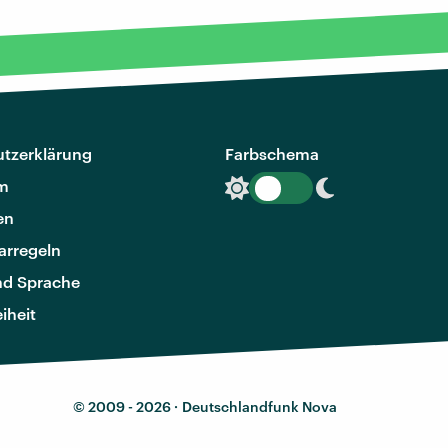
tzerklärung
Farbschema
m
en
rregeln
nd Sprache
eiheit
© 2009 - 2026 ·
Deutschlandfunk Nova