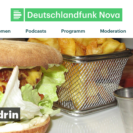
"The Seed" von The Roots feat. C
emen
Podcasts
Programm
Moderation
drin