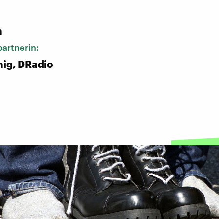
:
n
artnerin:
nig, DRadio