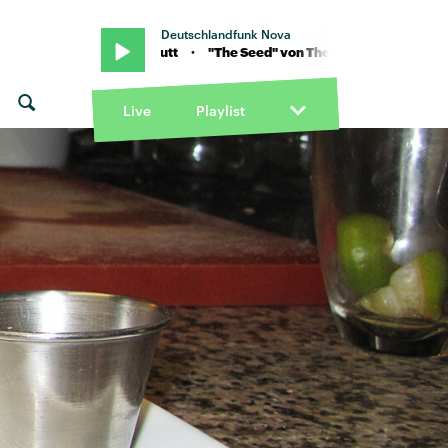
Deutschlandfunk Nova
ody Chestnutt · "The Seed" von The Roots feat. Cody Chestnutt · "T
Live
Playlist