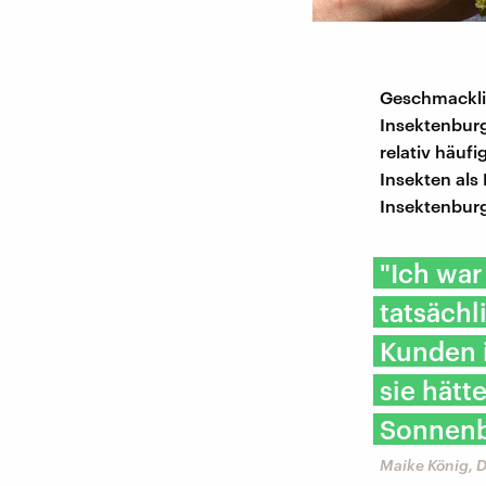
Geschmacklic
Insektenburg
relativ häuf
Insekten als
Insektenburg
"Ich war
tatsächl
Kunden i
sie hätt
Sonnenb
Maike König, 