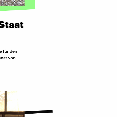
©
dpa
Staat
e für den
enst von