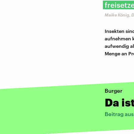
freisetz
Maike König, 
Insekten sind
aufnehmen kö
aufwendig al
Menge an Pro
Burger
Da is
Beitrag au