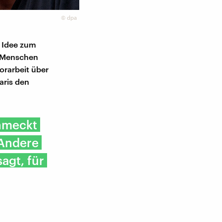
©
dpa
e Idee zum
e Menschen
orarbeit über
aris den
chmeckt
 Andere
agt, für