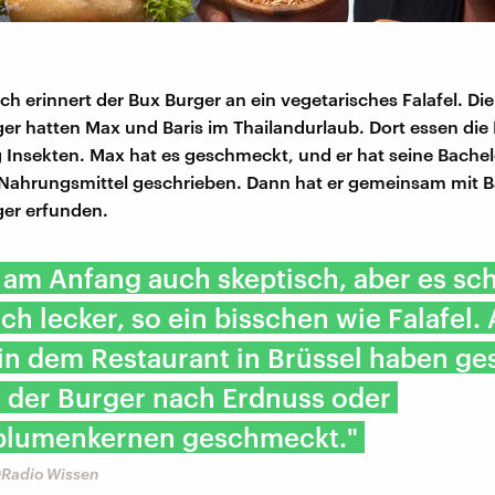
h erinnert der Bux Burger an ein vegetarisches Falafel. Di
er hatten Max und Baris im Thailandurlaub. Dort essen di
ig Insekten. Max hat es geschmeckt, und er hat seine Bachel
 Nahrungsmittel geschrieben. Dann hat er gemeinsam mit B
er erfunden.
 am Anfang auch skeptisch, aber es s
ich lecker, so ein bisschen wie Falafel.
n dem Restaurant in Brüssel haben ges
e der Burger nach Erdnuss oder
lumenkernen geschmeckt."
DRadio Wissen