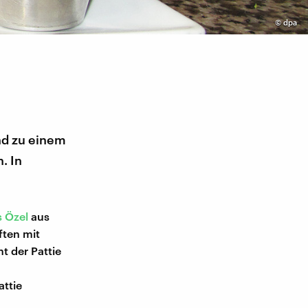
©
dpa
nd zu einem
. In
 Özel
aus
ften mit
t der Pattie
ttie