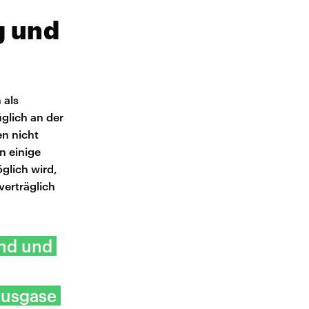
g und
 als
glich an der
en nicht
n einige
glich wird,
erträglich
and und
hausgase