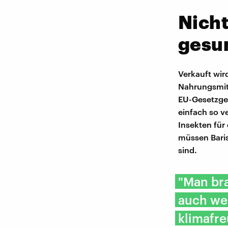
Nicht
gesu
Verkauft wird
Nahrungsmitt
EU-Gesetzgeb
einfach so v
Insekten für
müssen Baris
sind.
"Man bra
auch we
klimafre