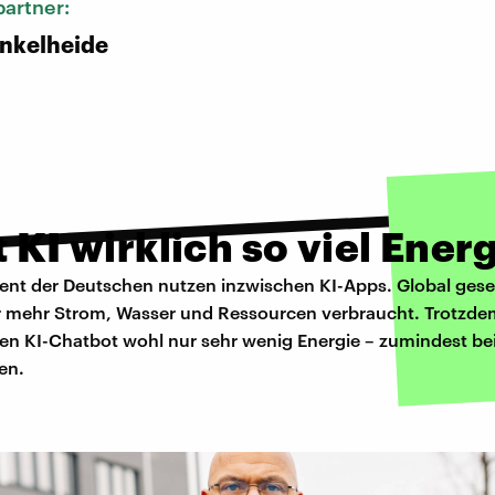
artner:
nkelheide
t KI wirklich so viel Ener
zent der Deutschen nutzen inzwischen KI-Apps. Global ge
r mehr Strom, Wasser und Ressourcen verbraucht. Trotzdem 
nen KI-Chatbot wohl nur sehr wenig Energie – zumindest be
en.