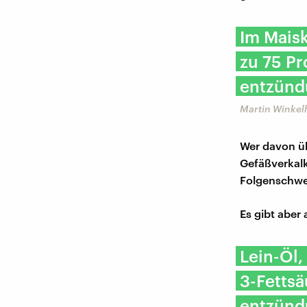
Im Maisk
zu 75 Pr
entzünd
Martin Winkel
Wer davon üb
Gefäßverkalk
Folgenschwe
Es gibt aber
Lein-Öl,
3-Fettsä
entzünd