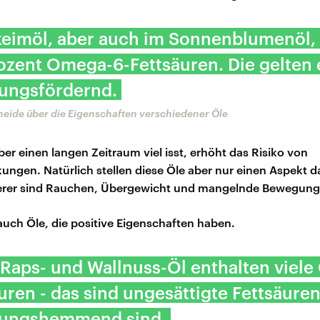
eimöl, aber auch im Sonnenblumenöl, 
ozent Omega-6-Fettsäuren. Die gelten 
ungsfördernd.
heide über die Eigenschaften verschiedener Öle
er einen langen Zeitraum viel isst, erhöht das Risiko von
ungen. Natürlich stellen diese Öle aber nur einen Aspekt da
rer sind Rauchen, Übergewicht und mangelnde Bewegung
 auch Öle, die positive Eigenschaften haben.
 Raps- und Wallnuss-Öl enthalten viel
uren - das sind ungesättigte Fettsäuren
ungshemmend sind.