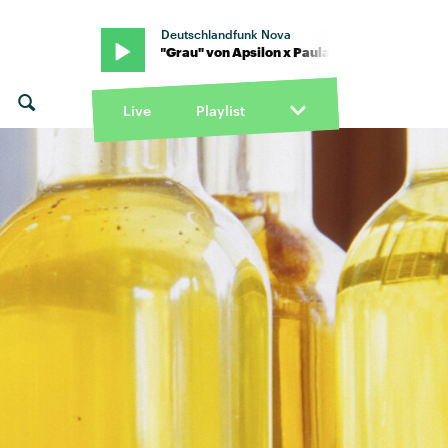
Deutschlandfunk Nova
artmann · "Grau" von Apsilon x Paula Hartmann · "Grau" von Apsilo
Live
Playlist