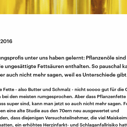
 2016
ngsprofis unter uns haben gelernt: Pflanzenöle sind
ele ungesättigte Fettsäuren enthalten. So pauschal 
ber auch nicht mehr sagen, weil es Unterschiede gibt
he Fette - also Butter und Schmalz - nicht soooo gut für die
ch bei den meisten rumgesprochen. Aber dass Pflanzenfette
s super sind, kann man jetzt so auch nicht mehr sagen. F
n eine alte Studie aus den 70ern neu ausgewertet und
en, dass diejenigen Versuchsteilnehmer, die viel Maiskeim
ten, ein erhöhtes Herzinfarkt- und Schlaganfallrisiko hat