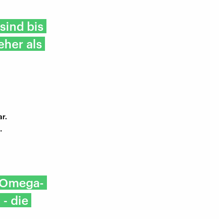
sind bis
eher als
r.
.
e Omega-
 - die