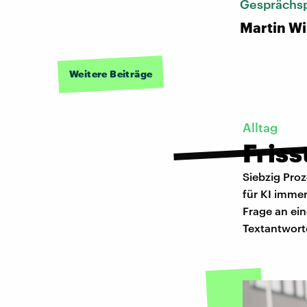
Gesprächsp
Martin Wi
Weitere Beiträge
Alltag
Friss
Siebzig Pro
für KI imme
Frage an ei
Textantwort