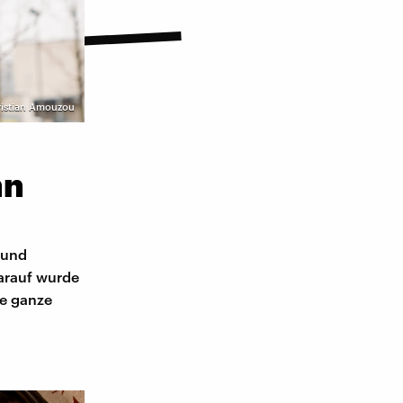
istian Amouzou
nn
 und
darauf wurde
ne ganze