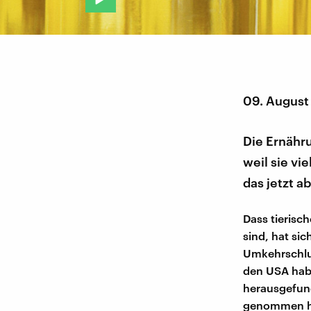
09. August
Die Ernähru
weil sie vi
das jetzt a
Dass tierisc
sind, hat si
Umkehrschlus
den USA habe
herausgefund
genommen hat