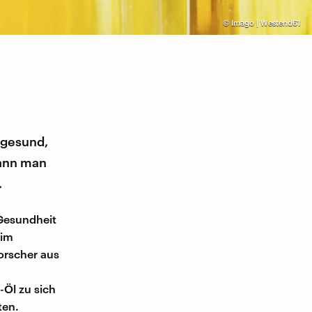
©
Imago | Westend61
 gesund,
kann man
.
 Gesundheit
 im
orscher aus
-Öl zu sich
ten.