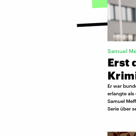
Samuel Me
Erst 
Krim
Er war bund
erlangte als
Samuel Meffi
Serie über s