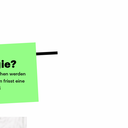
gie?
sehen werden
frisst eine
i