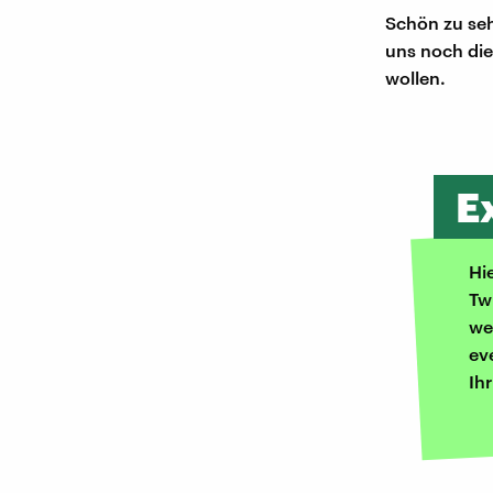
Schön zu seh
uns noch die
wollen.
E
Hi
Tw
we
ev
Ih