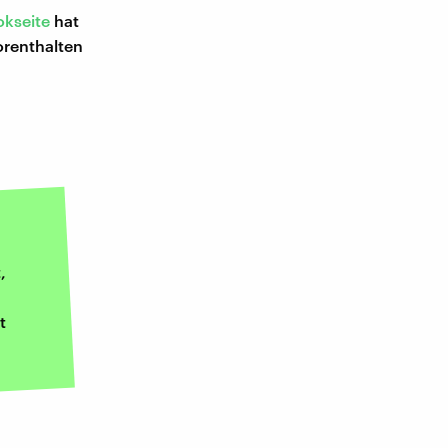
kseite
hat
orenthalten
,
t