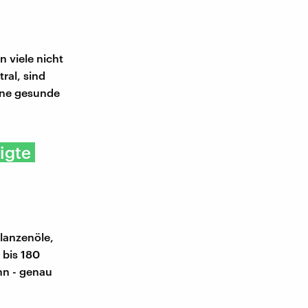
 viele nicht
al, sind
Eine gesunde
igte
lanzenöle,
 bis 180
ann - genau