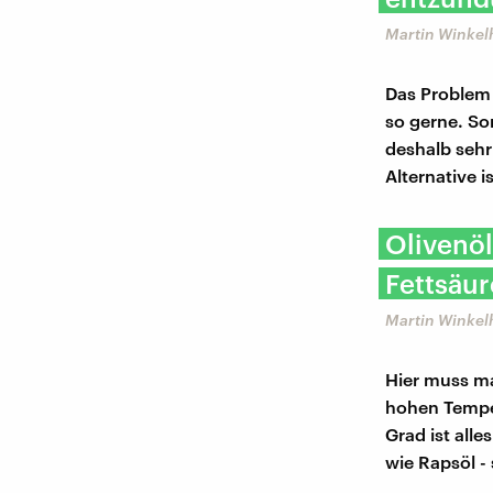
Martin Winkel
Das Problem 
so gerne. S
deshalb sehr
Alternative i
Olivenöl
Fettsäur
Martin Winkel
Hier muss ma
hohen Temper
Grad ist alle
wie Rapsöl - 