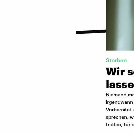
Sterben
Wir s
lass
Niemand möc
irgendwann s
Vorbereitet 
sprechen, w
treffen, für