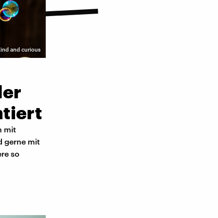
Kind and curious
der
tiert
h mit
d gerne mit
re so