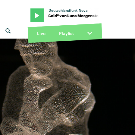
Deutschlandfunk Nova
orgenstern · "Gold" von Luna Morgenstern · "Gold" von Luna Morg
Live
Playlist