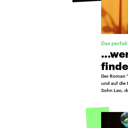
Das perfek
...w
finde
Der Roman "P
und auf die 
Sohn Leo, de