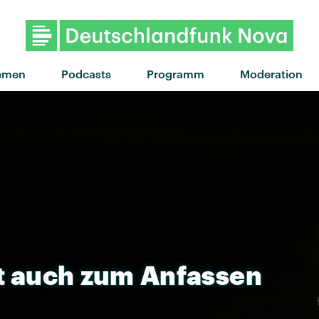
"Gold" von Luna M
emen
Podcasts
Programm
Moderation
t
auch
zum
Anfassen