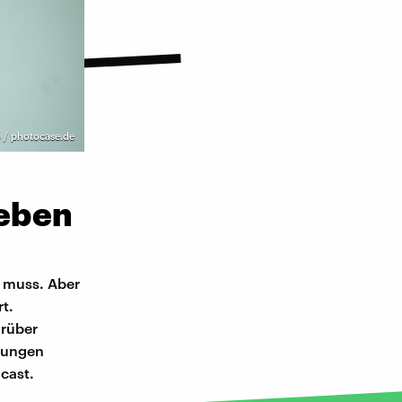
 / photocase.de
Leben
 muss. Aber
t.
arüber
dungen
cast.