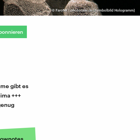
©
FaroNK | photocase.de (Symbolbild Hologramm)
bonnieren
me gibt es
lima +++
 genug
ownotes