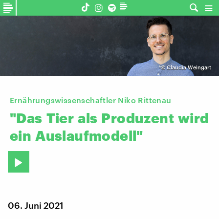
©
Claudia Weingart
Ernährungswissenschaftler Niko Rittenau
"Das
Tier
als
Produzent
wird
ein
Auslaufmodell"
06. Juni 2021