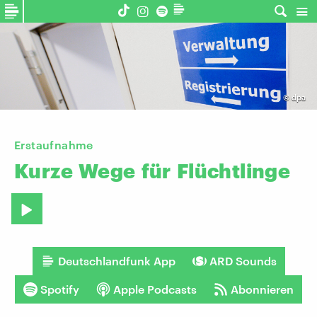
©
dpa
Erstaufnahme
Kurze
Wege
für
Flüchtlinge
Deutschlandfunk App
ARD Sounds
Spotify
Apple Podcasts
Abonnieren