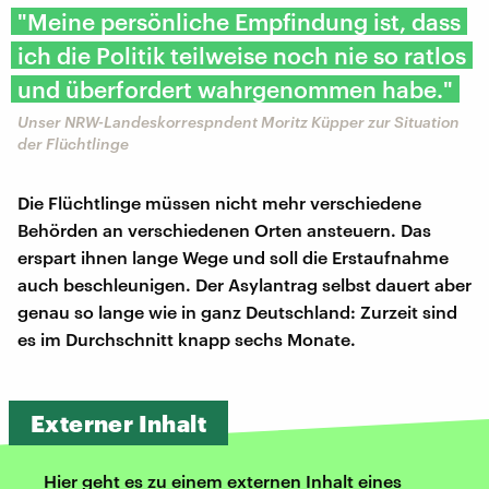
"Meine persönliche Empfindung ist, dass
ich die Politik teilweise noch nie so ratlos
und überfordert wahrgenommen habe."
Unser NRW-Landeskorrespndent Moritz Küpper zur Situation
der Flüchtlinge
Die Flüchtlinge müssen nicht mehr verschiedene
Behörden an verschiedenen Orten ansteuern. Das
erspart ihnen lange Wege und soll die Erstaufnahme
auch beschleunigen. Der Asylantrag selbst dauert aber
genau so lange wie in ganz Deutschland: Zurzeit sind
es im Durchschnitt knapp sechs Monate.
Externer Inhalt
Hier geht es zu einem externen Inhalt eines