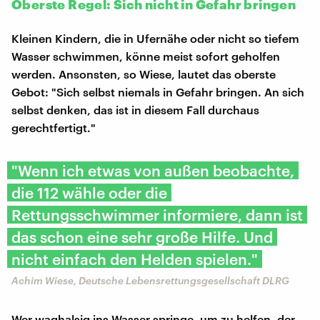
Oberste Regel: Sich nicht in Gefahr bringen
Kleinen Kindern, die in Ufernähe oder nicht so tiefem
Wasser schwimmen, könne meist sofort geholfen
werden. Ansonsten, so Wiese, lautet das oberste
Gebot: "Sich selbst niemals in Gefahr bringen. An sich
selbst denken, das ist in diesem Fall durchaus
gerechtfertigt."
"Wenn ich etwas von außen beobachte,
die 112 wähle oder die
Rettungsschwimmer informiere, dann ist
das schon eine sehr große Hilfe. Und
nicht einfach den Helden spielen."
Achim Wiese, Deutsche Lebensrettungsgesellschaft DLRG
Wer waghalsig ins Wasser springe, um zu helfen, der