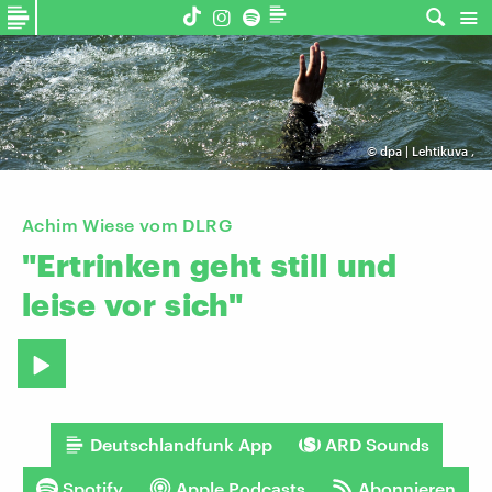
©
dpa | Lehtikuva
,
Achim Wiese vom DLRG
"Ertrinken
geht
still
und
leise
vor
sich"
Deutschlandfunk App
ARD Sounds
Spotify
Apple Podcasts
Abonnieren