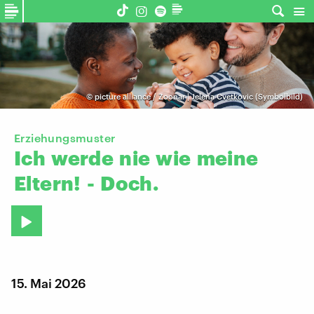
©
picture alliance / Zoonar | Jelena Cvetkovic (Symbolbild)
Erziehungsmuster
Ich
werde
nie
wie
meine
Eltern!
-
Doch.
15. Mai 2026